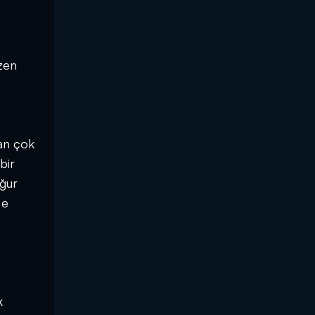
azen
fan çok
bir
ğur
 e
k