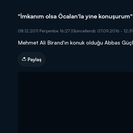
"İmkanım olsa Öcalan'la yine konuşurum"
08.12.2011 Perşembe 16:27
(Güncellendi: 07.09.2016 - 12:3
Mehmet Ali Birand'ın konuk olduğu Abbas Güçlü 
DİĞER SONUÇLAR
Paylaş