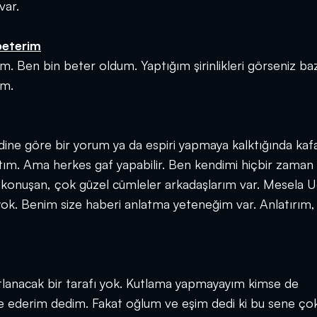
var.
 beterim
im. Ben bin beter oldum. Yaptığım şirinlikleri görseniz b
um.
dine göre bir yorum ya da espiri yapmaya kalktığında ka
ım. Ama herkes gaf yapabilir. Ben kendimi hiçbir zaman 
konuşan, çok güzel cümleler arkadaşlarım var. Mesela U
 yok. Benim size haberi anlatma yeteneğim var. Anlatırım,
utlanacak bir tarafı yok. Kutlama yapmayayım kimse de
are ederim dedim. Fakat oğlum ve eşim dedi ki bu sene ço