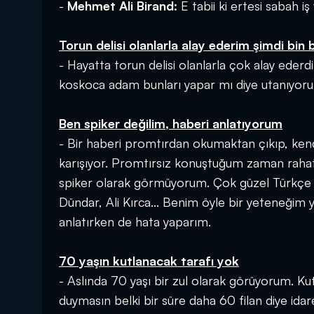
-
Mehmet Ali Birand:
E tabii ki ertesi sabah iş 
Torun delisi olanlarla alay ederim şimdi bin
- Hayatta torun delisi olanlarla çok alay ederd
koskoca adam bunları yapar mı diye utanıyor
Ben spiker değilim, haberi anlatıyorum
- Bir haberi promtırdan okumaktan çıkıp, ken
karışıyor. Promtırsız konuştuğum zaman rahat
spiker olarak görmüyorum. Çok güzel Türkçe 
Dündar, Ali Kırca... Benim öyle bir yeteneğim
anlatırken de hata yaparım.
70 yaşın kutlanacak tarafı yok
- Aslında 70 yaşı bir zul olarak görüyorum. K
duymasın belki bir süre daha 60 filan diye id