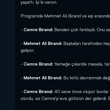
yaşattı. İyi ki varsın.
Programda Mehmet Ali Birand ve eşi arasında y
-
Cemre Birand:
Benden çok farklıydı. Onu se
-
Mehmet Ali Birand:
Başkaları tarafından hep
geliyor.
-
Cemre Birand:
Yemeğe çıkardık mesela, ta
-
Mehmet Ali Birand:
Bu kötü davranmak değil
-
Cemre Birand:
40 sene önce oluyor bunlar M
olurdu, siz Cemre'yi eve götürün der giderdi.