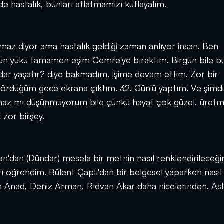
e hastalık, bunları atlatmamızı kutlayalım.
az diyor ama hastalık geldiği zaman anlıyor insan. Ben
tün yükü tamamen eşim Cemre'ye bıraktım. Birgün bile b
adar yaşatır? diye bakmadım. İşime devam ettim. Zor bir
rdüğüm gece ekrana çıktım. 32. Gün'ü yaptım. Ve şimd
ıkmaz mı düşünmüyorum bile çünkü hayat çok güzel, üret
 zor birşey.
'dan (Dündar) mesela bir metnin nasıl renklendirileceğin
rı öğrendim. Bülent Çaplı'dan bir belgesel yaparken nasıl
m Anad, Deniz Arman, Rıdvan Akar daha nicelerinden. Asl