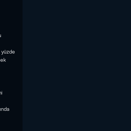
u
i yüzde
mek
i
ında