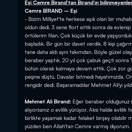
Eşi Cemre Birand’tan Birand’ın bilinmeyenler
Cemre BİRAND – Eşi
- Bizim Milliyet'te herkese aşık olan bir muha
oldun dedi. 3 sene flort ettik sonra da evlenip 
örtülerim filan. Çok küçük bir evde yaşıyorduk.
başladık. Bir gün bir davet verdik. 8 kişi çağı
tane daha aldı aynı takımdan. Böyle güzel olay
beraber yaptık. 20 yıl çok çabuk geçti sonra T
bütün olarak kalmaya devam ettik. Çok zor gü
peşine düştü. Davalar bitmedi hayatımızda. On
rengidir dedi. Başaramadılar Mehmet Ali'yi yıld
Mehmet Ali Birand:
Eğer beraber olduğunuz ins
alıyorsanız o evlilik yürüyor. Aksi halde evlili
birlikte yaşamak kadar felaket birşey olabili
yüzden ben Allah'tan Cemre varmış diyorum. B