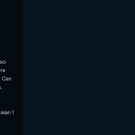
eci
mre
, Can
.
ıkan 1