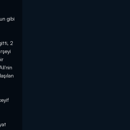
un gibi
tti, 2
rşeyi
ir
li'nin
aşılan
keyif
yat