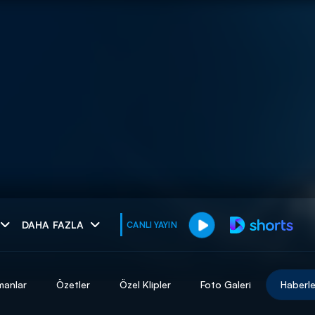
muhteşem ikili
DAHA FAZLA
CANLI YAYIN
I
manlar
Özetler
Özel Klipler
Foto Galeri
Haberle