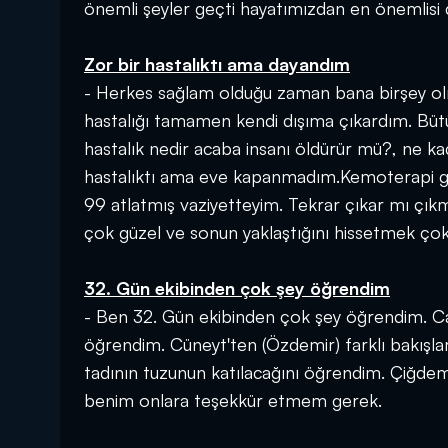
önemli şeyler geçti hayatımızdan en önemlisi d
Zor bir hastalıktı ama dayandım
- Herkes sağlam olduğu zaman bana birşey olm
hastalığı tamamen kendi dışıma çıkardım. Bü
hastalık nedir acaba insanı öldürür mü?, ne k
hastalıktı ama eve kapanmadım.Kemoterapi gö
99 atlatmış vaziyetteyim. Tekrar çıkar mı ç
çok güzel ve sonun yaklaştığını hissetmek çok
32. Gün ekibinden çok şey öğrendim
- Ben 32. Gün ekibinden çok şey öğrendim. Can
öğrendim. Cüneyt'ten (Özdemir) farklı bakışla
tadının tuzunun katılacağını öğrendim. Çiğde
benim onlara teşekkür etmem gerek.