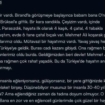
i
bir vardı. Birand'la görüşmeye başlayınca babam bana O'n
Brüksel'e gittik. Bir kara sandıkla. Çeyizim vardı, içinde
 Parasızdık, hayata ilk olarak 4 kaşık, 4 çatal, 4 tabakla
rmıştım, evde 6 tane çatal bıçak var. Mehmet Ali koşarak gi
larımız oldu. Mütavazi bir hayatımız vardı. Yavaş yavaş he
ürkiye'ye geldik. Burası cadı kazanı gibiydi. Ona rağmen b
nlerimiz oldu burda. Geldiğimizden beri devlet Mehmet A
a rağmen çok rahat yaşadık. Bu da Türkiye'de hayatın anl
ırmayı.
anla eğleniyorsanız, gülüyorsanız, bir yere gittiğinizde 
k felaket birşey. Düşünebiliyor musunuz bir insanla 30-40 yıl
r mi? Ama eğlendiğiniz zaman da tadına doyum olmuyor. O
ana en zor ve en eğlenceli günlerimde çok güzel bir ha