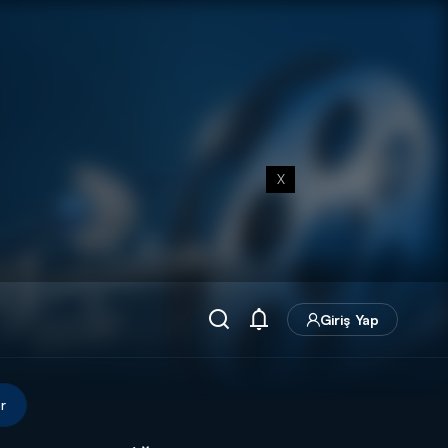
X
Giriş Yap
r