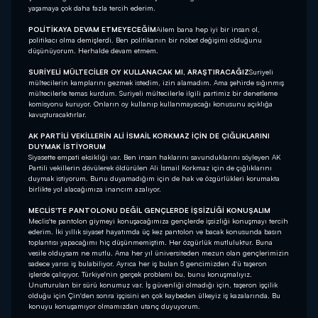
yaşamaya çok daha fazla tercih ederim.
POLİTİKAYA DEVAM ETMEYECEĞİM
Ailem bana hep iyi bir insan ol,
politikacı olma demişlerdi. Ben politikanın bir nöbet değişimi olduğunu
düşünüyorum. Herhalde devam etmem.
SURİYELİ MÜLTECİLER OY KULLANACAK MI, ARAŞTIRACAĞIZ
Suriyeli
mültecilerin kamplarını gezmek istedim, izin alamadım. Ama şehirde sığınmış
mültecilerle temas kurdum. Suriyeli mültecilerle ilgili partimiz bir denetleme
komisyonu kuruyor. Onların oy kullanıp kullanmayacağı konusunu açıklığa
kavuşturacaktırlar.
AK PARTİLİ VEKİLLERİN ALİ İSMAİL KORKMAZ İÇİN DE ÇIĞLIKLARINI
DUYMAK İSTİYORUM
Siyasette empati eksikliği var. Ben insan haklarını savunduklarını söyleyen AK
Partili vekillerin dövülerek öldürülen Ali İsmail Korkmaz için de çığlıklarını
duymak istiyorum. Bunu duyamadığım için de hak ve özgürlükleri korumakta
birlikte yol alacağımıza inancım azalıyor.
MECLİS'TE PANTOLONU DEĞİL GENÇLERDE İŞSİZLİĞİ KONUŞALIM
Meclis'te pantolon giymeyi konuşacağımıza gençlerde işsizliği konuşmayı tercih
ederim. İki yıllık siyaset hayatımda üç kez pantolon ve bacak konusunda basın
toplantısı yapacağımı hiç düşünmemiştim. Her özgürlük mutluluktur. Buna
vesile olduysam ne mutlu. Ama her yıl üniversiteden mezun olan gençlerimizin
sadece yarısı iş bulabiliyor. Ayrıca her iş bulan 5 gencimizden 4'ü taşeron
işlerde çalışıyor. Türkiye'nin gerçek problemi bu, bunu konuşmalıyız.
Unutturulan bir sürü konumuz var. İş güvenliği olmadığı için, taşeron işçilik
olduğu için Çin'den sonra işçisini en çok kaybeden ülkeyiz iş kazalarında. Bu
konuyu konuşamıyor olmamızdan utanç duyuyorum.