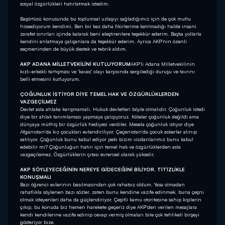
sosyal özgürlükleri hatırlatmak istedim.
Başörtüsü konusunda bu toplumsal uzlaşıyı sağladığımız için de çok mutlu
hissediyorum kendimi. Ben bir kez daha fikirlerime katılmadığı halde insani
zarafet sınırları içinde kalarak beni eleştirenlere teşekkür ederim. Başka yollarla
kendini anlatmaya çalışanlara da teşekkür ederim. Ayrıca AKP'nin özenli
seçmeninden de büyük destek ve tebrik aldım.
AKP ADANA MİLLETVEKİLİNİ KUTLUYORUM
AKP'li Adana Milletvekilinin
kızlı-erkekli tartışması ve 'kavas' olayı karşısında sergilediği duruşu ve tavrını
belli etmesini kutluyorum.
ÇOĞUNLUK İSTİYOR DİYE TEMEL HAK VE ÖZGÜRLÜKLERDEN
VAZGEÇİLMEZ
Devlet asla ahlaka karışmamalı. Hukuk devletleri böyle olmalıdır. Çoğunluk istedi
diye bir ahlak tanımlaması yapmaya çalışıyoruz. Köleler çoğunluk değildi ama
dünyaya müthiş bir özgürlük hediyesi verdiler. Mesela çoğunluk istiyor diye
Afganistan'da kız çocukları evlendiriliyor, Çeçenistan'da çocuk askerler alınıp
satılıyor. Çoğunluk bunu kabul ediyor peki bizim vicdanlarımız bunu kabul
edebilir mi? Çoğunluğun hatırı için temel hak ve özgürlüklerden asla
vazgeçilemez. Özgürlüklerin çıtası evrensel olarak yükselir.
AKP SÖYLEYECEĞİNİN NEREYE GİDECEĞİNİ BİLİYOR, TİTİZLİKLE
KONUŞMALI
Bazı öğrenci evlerinin basılmasından çok rahatsız oldum. Yasa olmadan
rahatlıkla söylenen bazı sözler, zaten bunu kendine vazife edinmek, buna çeşni
olmak isteyenleri daha da güçlendiriyor. Çeşitli kamu otoritesine sahip kişilerin
çıkıp, bu konuda biz hemen harekete geçeriz diye AKP'den verilen mesajlara
kendi kendilerine vazife edinip cevap vermiş olmaları bile çok tehlikeli birşeyi
gösteriyor bize.