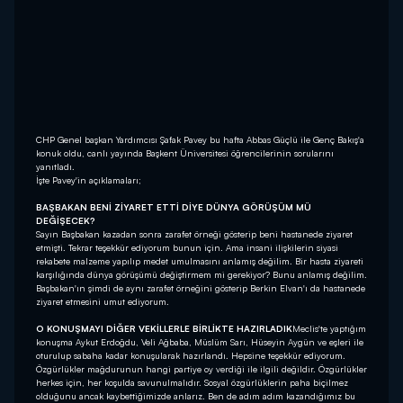
CHP Genel başkan Yardımcısı Şafak Pavey bu hafta Abbas Güçlü ile Genç Bakış'a
konuk oldu, canlı yayında Başkent Üniversitesi öğrencilerinin sorularını
yanıtladı.
İşte Pavey'in açıklamaları;
BAŞBAKAN BENİ ZİYARET ETTİ DİYE DÜNYA GÖRÜŞÜM MÜ
DEĞİŞECEK?
Sayın Başbakan kazadan sonra zarafet örneği gösterip beni hastanede ziyaret
etmişti. Tekrar teşekkür ediyorum bunun için. Ama insani ilişkilerin siyasi
rekabete malzeme yapılıp medet umulmasını anlamış değilim. Bir hasta ziyareti
karşılığında dünya görüşümü değiştirmem mi gerekiyor? Bunu anlamış değilim.
Başbakan'ın şimdi de aynı zarafet örneğini gösterip Berkin Elvan'ı da hastanede
ziyaret etmesini umut ediyorum.
O KONUŞMAYI DİĞER VEKİLLERLE BİRLİKTE HAZIRLADIK
Meclis'te yaptığım
konuşma Aykut Erdoğdu, Veli Ağbaba, Müslüm Sarı, Hüseyin Aygün ve eşleri ile
oturulup sabaha kadar konuşularak hazırlandı. Hepsine teşekkür ediyorum.
Özgürlükler mağdurunun hangi partiye oy verdiği ile ilgili değildir. Özgürlükler
herkes için, her koşulda savunulmalıdır. Sosyal özgürlüklerin paha biçilmez
olduğunu ancak kaybettiğimizde anlarız. Ben de adım adım kazandığımız bu