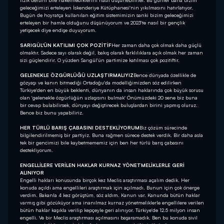
fizik dersini bile haketmediklerini nasıl düşünebilirler. Bu günler bana bizim
geleceğimizi erteleyen İskenderiye Kütüphanesi'nin yıkılmasını hatırlatıyor.
Bugün de hoyratça kullanılan eğitim sistemimizin sanki bizim geleceğimizi
erteleyen bir hamle olduğunu düşünüyorum ve 2023'te nasıl bir gençlik
yetişecek diye endişe duyuyorum.
SARIGÜL'ÜN KATILIMI ÇOK POZİTİF
Her zaman daha çok olmak daha güçlü
olmaktır. Sadece sayı olarak değil, bakış olarak farklılıklara açık olmak her zaman
sizi güçlendirir. O yüzden Sarıgül'ün partimize katılması çok pozitiftir.
GELENEKLE ÖZGÜRLÜĞÜ UZLAŞTIRMALIYIZ
Bence dünyada özellikle de
gözyaşı ve kanın bitmediği Ortadoğu'da modelliğimizden söz edilirken
Türkiye'den en büyük beklenti, dünyanın da insan haklarında çok büyük sorusu
olan 'gelenekle özgürlüğün uzlaşısını bulmak' Önümüzdeki 20 sene biz buna
bir cevap bulabilirsek, dünyayı değiştirecek buluşlardan birini yapmış oluruz.
Bence biz bunu yapabiliriz.
HER TÜRLÜ BARIŞ ÇABASINI DESTEKLİYORUM
Biz çözüm sürecinde
bilgilendirilmemiş bir partiyiz. Buna rağmen sürece destek verdik. Bir daha asla
tek bir gencimizi bile kaybetmememiz için ben her türlü barış çabasını
destekliyorum.
ENGELLİLERE VERİLEN HAKLAR KURNAZ YÖNETMELİKLERLE GERİ
ALINIYOR
Engelli hakları konusunda birçok kez Meclis araştırması açalım dedik. Her
konuda açıldı ama engellileri araştırmak için açılmadı. Bunun için çok önerge
verdim. Bakanla 4 kez görüştüm, söz aldım. Kanun var. Kanunda bütün haklar
varmış gibi gözüküyor ama inanılmaz kurnaz yönetmeliklerle engellilere verilen
bütün haklar kaşıkla verilip kepçeyle geri alınıyor. Türkiye'de 12.5 milyon insan
engelli. Ve bir Meclis araştırması açılmasını başaramadık. Ben bu konuda sivil