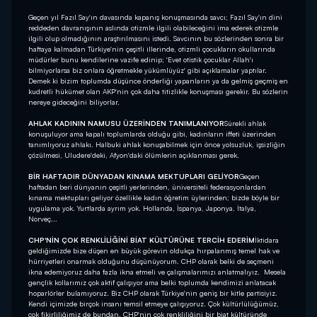
Geçen yıl Fazıl Say'ın davasında kapanış konuşmasında savcı; Fazıl Say'ın dini
reddeden davranışının aslında otizmle ilgili olabileceğini ima ederek otizmle
ilgili olup olmadığının araştırılmasını istedi. Savcının bu sözlerinden sonra bir
haftaya kalmadan Türkiye'nin çeşitli illerinde, otizmli çocukların okullarında
müdürler bunu kendilerine vazife edinip; 'Evet otistik çocuklar Allah'ı
bilmiyorlarsa biz onlara öğretmekle yükümlüyüz' gibi açıklamalar yaptılar.
Demek ki bizim toplumda düşünce önderliği yapanların ya da gelmiş geçmiş en
kudretli hükümet olan AKP'nin çok daha titizlikle konuşması gerekir. Bu sözlerin
nereye gideceğini biliyorlar.
AHLAK KADININ NAMUSU ÜZERİNDEN TANIMLANIYOR
Sürekli ahlak
konuşuluyor ama kapalı toplumlarda olduğu gibi, kadınların iffeti üzerinden
tanımlıyoruz ahlakı. Halbuki ahlak konuşabilmek için önce yolsuzluk, işsizliğin
çözülmesi, Uludere'deki, Afyon'daki ölümlerin açıklanması gerek.
BİR HAFTADIR DÜNYADAN KINAMA MEKTUPLARI GELİYOR
Geçen
haftadan beri dünyanın çeşitli yerlerinden, üniversiteli federasyonlardan
kınama mektupları geliyor özellikle kadın öğretim üylerinden; bizde böyle bir
uygulama yok. Yurtlarda ayrım yok. Hollanda, İspanya, Japonya, İtalya,
Norveç...
CHP'NİN ÇOK RENKLİLİĞİNİ BİAT KÜLTÜRÜNE TERCİH EDERİM
İktidara
geldiğimizde bize düşen en büyük görevin oldukça hırpalanmış temel hak ve
hürriyetleri onarmak olduğunu düşünüyorum. CHP olarak belki de seçmeni
ikna edemiyoruz daha fazla ikna etmeli ve çalışmalarımızı anlatmalıyız. Mesela
gençlik kollarımız çok aktif çalışıyor ama belki toplumda kendimizi anlatacak
hoparlörler bulamıyoruz. Biz CHP olarak Türkiye'nin geniş bir kitle partisiyiz.
Kendi içimizde birçok insanı temsil etmeye çalışıyoruz. Çok kültürlülüğümüz,
çok fikirliliğimiz de bundan. CHP'nin çok renkliliğini bir biat kültüründe