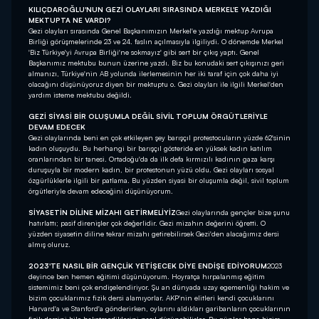
KILIÇDAROĞLU'NUN GEZİ OLAYLARI SIRASINDA MERKEL'E YAZDIĞI
MEKTUPTA NE VARDI?
Gezi olayları sırasında Genel Başkanımızın Merkel'e yazdığı mektup Avrupa
Birliği görüşmelerinde 23 ve 24. faslın açılmasıyla ilgiliydi. O dönemde Merkel
'Biz Türkiye'yi Avrupa Birliği'ne sokmayız' gibi sert bir çıkış yaptı. Genel
Başkanımız mektubu bunun üzerine yazdı. Biz bu konudaki sert çıkışınızı geri
almanızı, Türkiye'nin AB yolunda ilerlemesinin her iki taraf için çok daha iyi
olacağını düşünüyoruz diyen bir mektuptu o. Gezi olayları ile ilgili Merkel'den
yardım isteme mektubu değildi.
GEZİ SİYASİ BİR OLUŞUMLA DEĞİL SİVİL TOPLUM ÖRGÜTLERİYLE
DEVAM EDECEK
Gezi olaylarında beni en çok etkileyen şey barışçıl protestocuların yüzde 62'sinin
kadın oluşuydu. Bu herhangi bir barışçıl gösteride en yüksek kadın katılım
oranlarından bir tanesi. Ortadoğu'da da ilk defa kırmızılı kadının gaza karşı
duruşuyla bir modern kadın, bir protestonun yüzü oldu. Gezi olayları sosyal
özgürlüklerle ilgili bir patlama. Bu yüzden siyasi bir oluşumla değil, sivil toplum
örgütleriyle devam edeceğini düşünüyorum.
SİYASETİN DİLİNE MİZAHI GETİRMELİYİZ
Gezi olaylarında gençler bize şunu
hatırlattı; pasif direnişler çok değerlidir. Gezi mizahın değerini öğretti. O
yüzden siyasetin diline tekrar mizahı getirebilirsek Gezi'den alacağımız dersi
almış oluruz.
2023'TE NASIL BİR GENÇLİK YETİŞECEK DİYE ENDİŞE EDİYORUM
2023
deyince ben hemen eğitimi düşünüyorum. Hoyratça hırpalanmış eğitim
sistemimiz beni çok endişelendiriyor. Şu an dünyada uzay egemenliği hakim ve
bizim çocuklarımız fizik dersi alamıyorlar. AKP'nin elitleri kendi çocuklarını
Harvard'a ve Stanford'a gönderirken, oylarını aldıkları garibanların çocuklarının