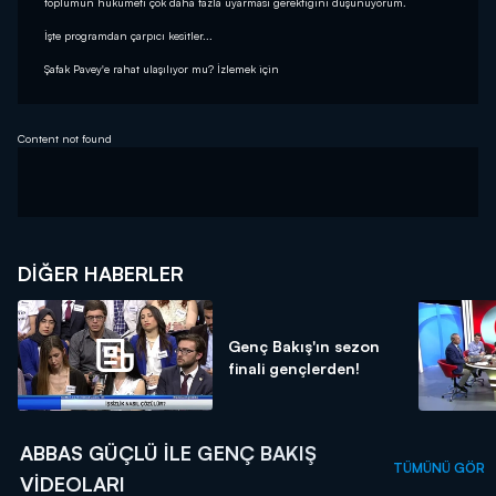
toplumun hükümeti çok daha fazla uyarması gerektiğini düşünüyorum.
İşte programdan çarpıcı kesitler...
Şafak Pavey'e rahat ulaşılıyor mu? İzlemek için
Content not found
DIĞER HABERLER
Genç Bakış'ın sezon
finali gençlerden!
ABBAS GÜÇLÜ ILE GENÇ BAKIŞ
TÜMÜNÜ GÖR
VIDEOLARI