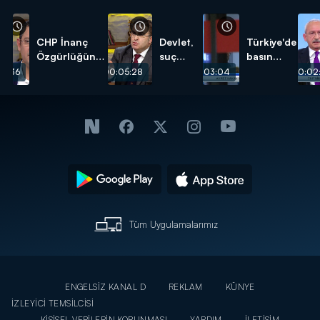
CHP İnanç
Devlet,
Türkiye'de
Özgürlüğünde
suç
basın
nerede
işlenen
özgürlüğü
03:36
00:05:28
00:03:04
00:02
duruyor?
bir
duruma
kayıtsız
kalamaz!
Tüm Uygulamalarımız
ENGELSİZ KANAL D
REKLAM
KÜNYE
İZLEYİCİ TEMSİLCİSİ
KİŞİSEL VERİLERİN KORUNMASI
YARDIM
İLETİŞİM