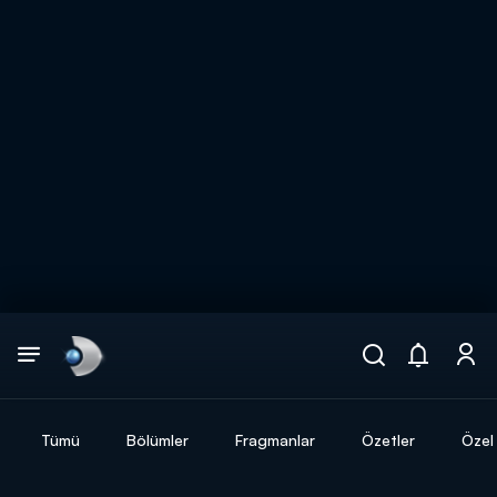
Arama
muhteşem ikili
ARAMA SONUÇLARI
Tümü
Bölümler
Fragmanlar
Özetler
Özel 
DİĞER SONUÇLAR