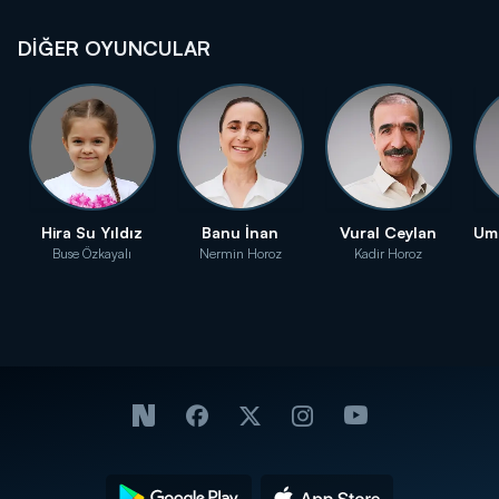
DİĞER OYUNCULAR
Hira Su Yıldız
Banu İnan
Vural Ceylan
Um
Buse Özkayalı
Nermin Horoz
Kadir Horoz