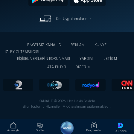
Tüm Uygulamalarımız
ENGELSİZ KANAL D
REKLAM
KÜNYE
İZLEYİCİ TEMSİLCİSİ
KİŞİSEL VERİLERİN KORUNMASI
YARDIM
İLETİŞİM
HATA BİLDİR
DİĞER
KANAL D © 2026. Her Hakkı Saklıdır.
Bilgi Toplumu Hizmetleri MKK tarafından sağlanmaktadır.
CANLI
Anasayfa
Diziler
Programlar
D-Shorts