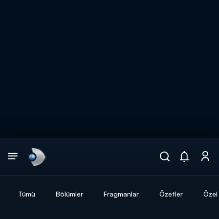
Arama
muhteşem ikili
ARAMA SONUÇLARI
Tümü
Bölümler
Fragmanlar
Özetler
Özel 
DİĞER SONUÇLAR