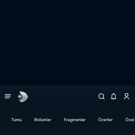
Arama
muhteşem ikili
ARAMA SONUÇLARI
Tümü
Bölümler
Fragmanlar
Özetler
Özel 
DİĞER SONUÇLAR