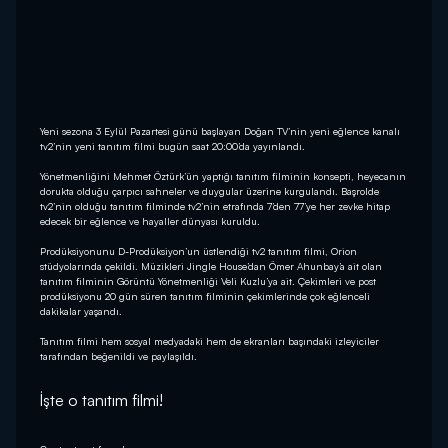
Yeni sezona 3 Eylül Pazartesi günü başlayan Doğan TV’nin yeni eğlence kanalı
tv2’nin yeni tanıtım filmi bugün saat 20:00’da yayınlandı.
Yönetmenliğini Mehmet Öztürk’ün yaptığı tanıtım filminin konsepti, heyecanın
dorukta olduğu çarpıcı sahneler ve duygular üzerine kurgulandı. Başrolde
tv2’nin olduğu tanıtım filminde tv2’nin etrafında 7’den 77’ye her zevke hitap
edecek bir eğlence ve hayaller dünyası kuruldu.
Prodüksiyonunu D-Prodüksiyon’un üstlendiği tv2 tanıtım filmi, Orion
stüdyolarında çekildi. Müzikleri Jingle House’dan Ömer Ahunbay’a ait olan
tanıtım filminin Görüntü Yönetmenliği Veli Kuzlu’ya ait. Çekimleri ve post
prodüksiyonu 20 gün süren tanıtım filminin çekimlerinde çok eğlenceli
dakikalar yaşandı.
Tanıtım filmi hem sosyal medyadaki hem de ekranları başındaki izleyiciler
tarafından beğenildi ve paylaşıldı.
İşte o tanıtım filmi!