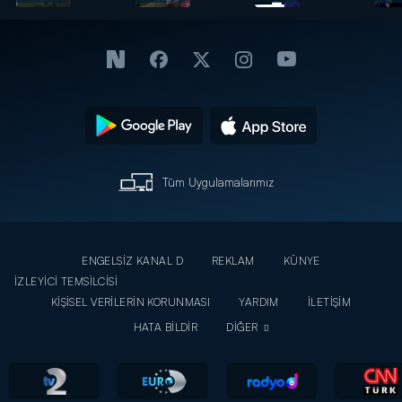
Güven
sahnede!
arkası -
merak
- Emel
Ajda
edilenleri
Sayın
Pekkan
anlattı!
Tüm Uygulamalarımız
ENGELSİZ KANAL D
REKLAM
KÜNYE
İZLEYİCİ TEMSİLCİSİ
KİŞİSEL VERİLERİN KORUNMASI
YARDIM
İLETİŞİM
HATA BİLDİR
DİĞER