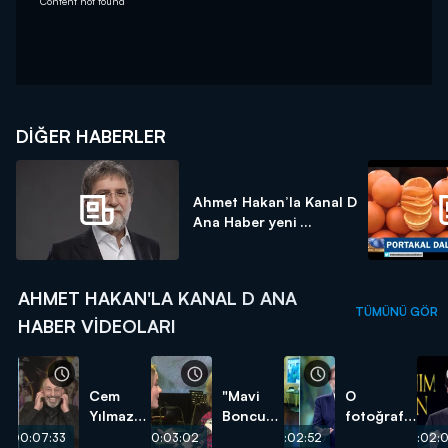
Content not found
DIĞER HABERLER
Ahmet Hakan’la Kanal D
Ana Haber yeni ...
AHMET HAKAN'LA KANAL D ANA
TÜMÜNÜ GÖR
HABER VIDEOLARI
Cem
"Mavi
O
Yılmaz
Boncuk"
fotoğrafın
ve Ozan
yeniden
perde
00:07:33
00:03:02
00:02:52
00:02: