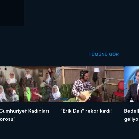
TÜMÜNÜ GÖR
Cumhuriyet Kadınları
"Erik Dalı" rekor kırdı!
Bedell
orosu"
geliyo