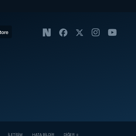
İLETİŞİM
HATA BİLDİR
DİĞER