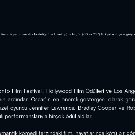
ı tüm dünyanın merakla beklediği film Umut Işığım bugün (4 Ocak 2013) Türkiye’de vizyona giriyor
nto Film Festivali, Hollywood Film Ödülleri ve Los Ange
ının ardından Oscar’ın en önemli göstergesi olarak görü
 güzel oyuncu Jennifer Lawrence, Bradley Cooper ve Rob
ı performanslarıyla birçok ödül aldılar.
romantik komedi tarzındaki film, hayatlarında kötü bir dö