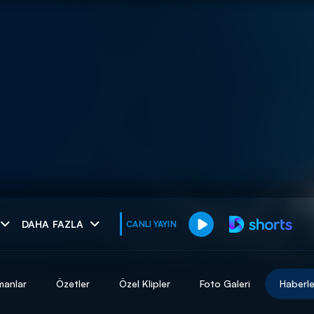
muhteşem ikili
DAHA FAZLA
CANLI YAYIN
I
manlar
Özetler
Özel Klipler
Foto Galeri
Haberle