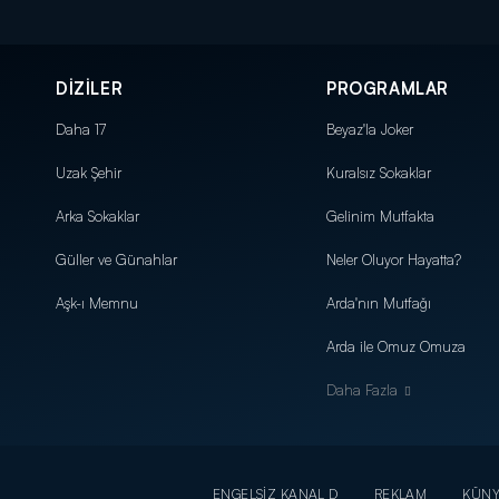
DİZİLER
PROGRAMLAR
Daha 17
Beyaz'la Joker
Uzak Şehir
Kuralsız Sokaklar
Arka Sokaklar
Gelinim Mutfakta
Güller ve Günahlar
Neler Oluyor Hayatta?
Aşk-ı Memnu
Arda'nın Mutfağı
Arda ile Omuz Omuza
Daha Fazla
ENGELSİZ KANAL D
REKLAM
KÜN