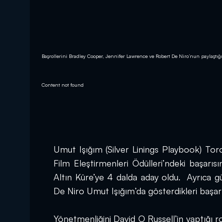
Başrollerini Bradley Cooper, Jennifer Lawrence ve Robert De Niro’nun paylaştığ
Content not found
Umut Işığım (Silver Linings Playbook) Toro
Film Eleştirmenleri Ödülleri’ndeki başarıs
Altın Küre’ye 4 dalda aday oldu.  Ayrıca
De Niro Umut Işığım’da gösterdikleri başarıl
Yönetmenliğini David O Russell’in yaptığı 