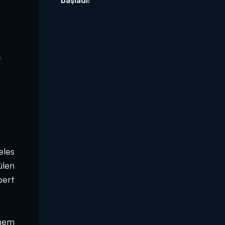
.
les 
len 
ert 
nem 