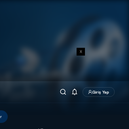
X
Giriş Yap
r