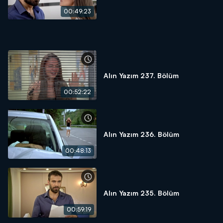
00:49:23
Alın Yazım 237. Bölüm
00:52:22
Alın Yazım 236. Bölüm
00:48:13
Alın Yazım 235. Bölüm
00:59:19