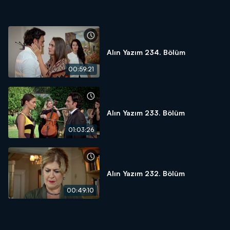
Alın Yazım 234. Bölüm
00:59:21
Alın Yazım 233. Bölüm
01:03:26
Alın Yazım 232. Bölüm
00:49:10