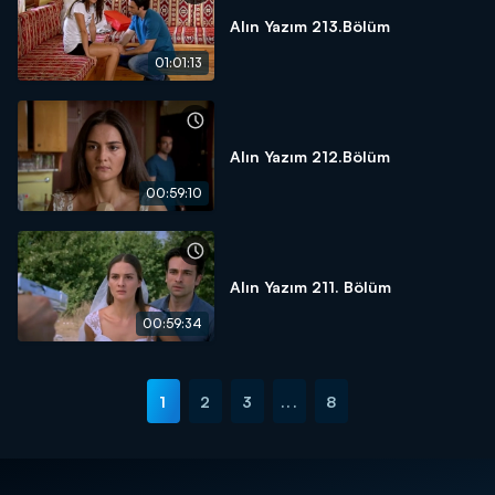
Alın Yazım 213.Bölüm
01:01:13
Alın Yazım 212.Bölüm
00:59:10
Alın Yazım 211. Bölüm
00:59:34
1
2
3
...
8