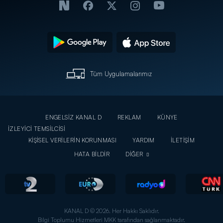
Tüm Uygulamalarımız
ENGELSİZ KANAL D
REKLAM
KÜNYE
İZLEYİCİ TEMSİLCİSİ
KİŞİSEL VERİLERİN KORUNMASI
YARDIM
İLETİŞİM
HATA BİLDİR
DİĞER
KANAL D © 2026. Her Hakkı Saklıdır.
Bilgi Toplumu Hizmetleri MKK tarafından sağlanmaktadır.