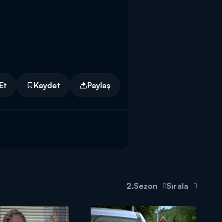
Et
Kaydet
Paylaş
2.Sezon
Sırala