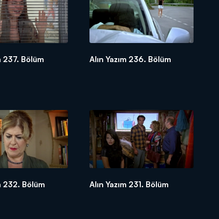
m 237. Bölüm
Alın Yazım 236. Bölüm
m 232. Bölüm
Alın Yazım 231. Bölüm