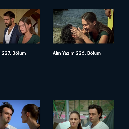
m 227. Bölüm
Alın Yazım 226. Bölüm