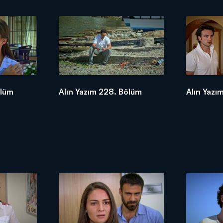
ölüm
Alın Yazım 228. Bölüm
Alın Yazı