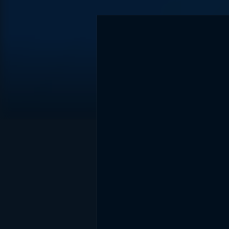
DİĞER SONUÇLAR