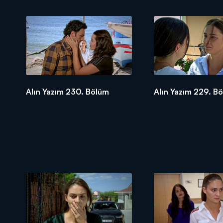
Alın Yazım 230. Bölüm
Alın Yazım 229. B