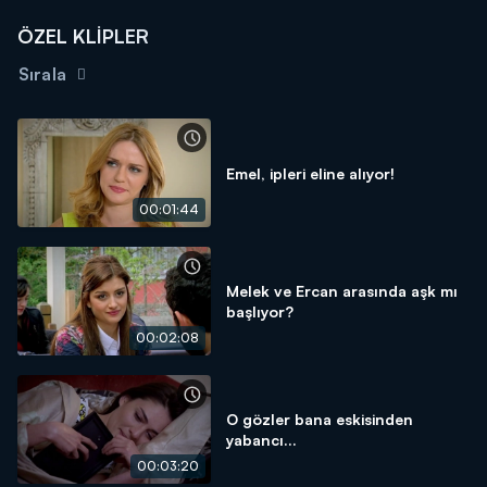
ÖZEL KLİPLER
Sırala
Emel, ipleri eline alıyor!
00:01:44
Melek ve Ercan arasında aşk mı
başlıyor?
00:02:08
O gözler bana eskisinden
yabancı...
00:03:20