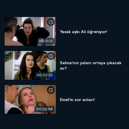
Yasak aşkı Ali öğreniyor!
00:01:12
Selma'nın yalanı ortaya çıkacak
mı?
00:02:32
Emel'in zor anları!
00:02:54