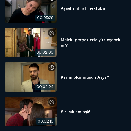
Aysel'in itiraf mektubu!
00:03:28
Melek, gerçeklerle yüzleşecek
mi?
00:02:00
Karım olur musun Asya?
00:02:24
Sırılsıklam aşk!
00:02:10