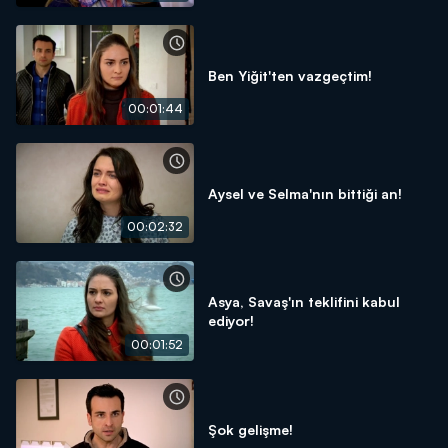
Ben Yiğit'ten vazgeçtim!
00:01:44
Aysel ve Selma'nın bittiği an!
00:02:32
Asya, Savaş'ın teklifini kabul
ediyor!
00:01:52
Şok gelişme!