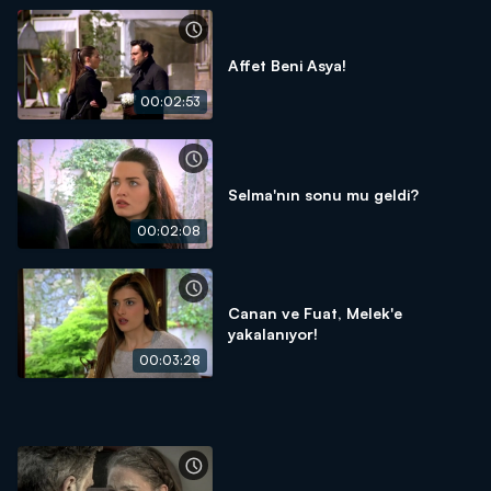
Affet Beni Asya!
00:02:53
Selma'nın sonu mu geldi?
00:02:08
Canan ve Fuat, Melek'e
yakalanıyor!
00:03:28