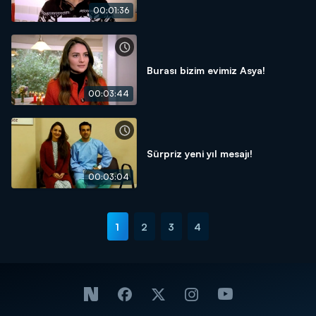
00:01:36
Burası bizim evimiz Asya!
00:03:44
Sürpriz yeni yıl mesajı!
00:03:04
1
2
3
4