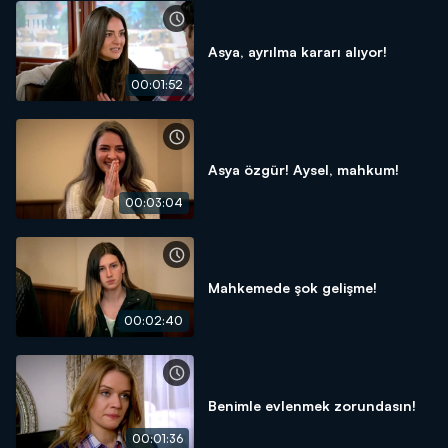
Asya, ayrılma kararı alıyor!
00:01:52
Asya özgür! Aysel, mahkum!
00:03:04
Mahkemede şok gelişme!
00:02:40
Benimle evlenmek zorundasın!
00:01:36