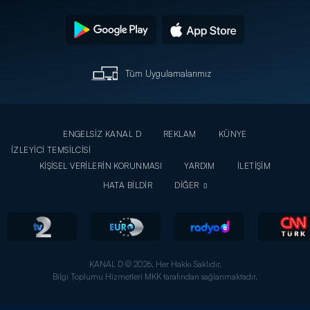
Tüm Uygulamalarımız
ENGELSİZ KANAL D
REKLAM
KÜNYE
İZLEYİCİ TEMSİLCİSİ
KİŞİSEL VERİLERİN KORUNMASI
YARDIM
İLETİŞİM
HATA BİLDİR
DİĞER
KANAL D © 2026. Her Hakkı Saklıdır.
Bilgi Toplumu Hizmetleri MKK tarafından sağlanmaktadır.