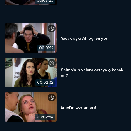
00:03:20
Yasak aşkı Ali öğreniyor!
00:01:12
Selma'nın yalanı ortaya çıkacak
mı?
00:02:32
Emel'in zor anları!
00:02:54