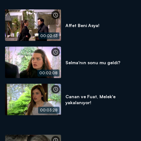
Affet Beni Asya!
00:02:53
Selma'nın sonu mu geldi?
00:02:08
Canan ve Fuat, Melek'e
yakalanıyor!
00:03:28