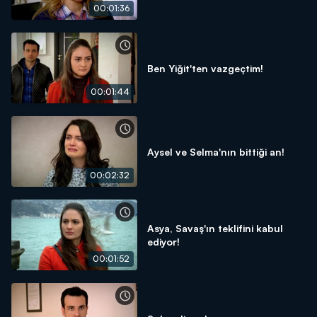
00:01:36
Ben Yiğit'ten vazgeçtim!
00:01:44
Aysel ve Selma'nın bittiği an!
00:02:32
Asya, Savaş'ın teklifini kabul
ediyor!
00:01:52