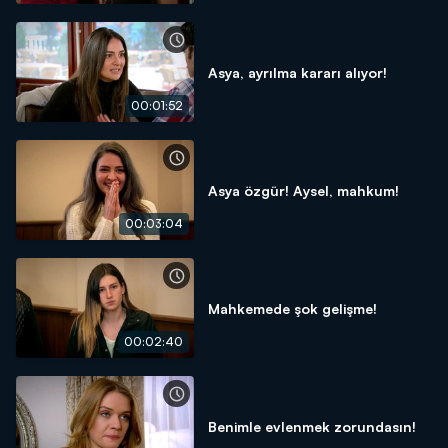
Asya, ayrılma kararı alıyor!
00:01:52
Asya özgür! Aysel, mahkum!
00:03:04
Mahkemede şok gelişme!
00:02:40
Benimle evlenmek zorundasın!