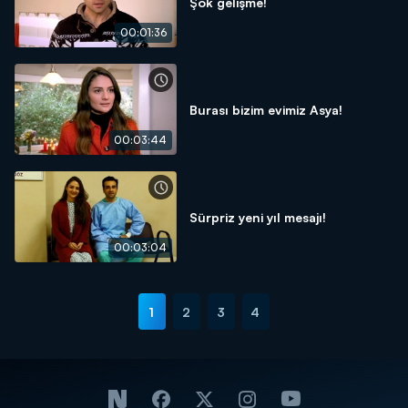
Şok gelişme!
00:01:36
Burası bizim evimiz Asya!
00:03:44
Sürpriz yeni yıl mesajı!
00:03:04
1
2
3
4