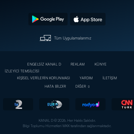
Tüm Uygulamalarımız
ENGELSİZ KANAL D
REKLAM
KÜNYE
İZLEYİCİ TEMSİLCİSİ
KİŞİSEL VERİLERİN KORUNMASI
YARDIM
İLETİŞİM
HATA BİLDİR
DİĞER
KANAL D © 2026. Her Hakkı Saklıdır.
Bilgi Toplumu Hizmetleri MKK tarafından sağlanmaktadır.