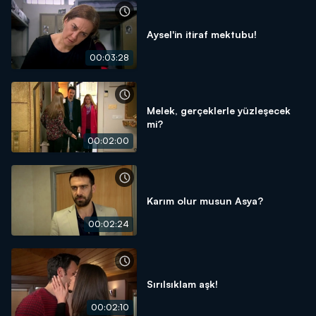
Aysel'in itiraf mektubu!
00:03:28
Melek, gerçeklerle yüzleşecek
mi?
00:02:00
Karım olur musun Asya?
00:02:24
Sırılsıklam aşk!
00:02:10