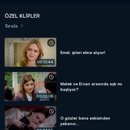
ÖZEL KLİPLER
Sırala
Emel, ipleri eline alıyor!
00:01:44
Melek ve Ercan arasında aşk mı
başlıyor?
00:02:08
O gözler bana eskisinden
yabancı...