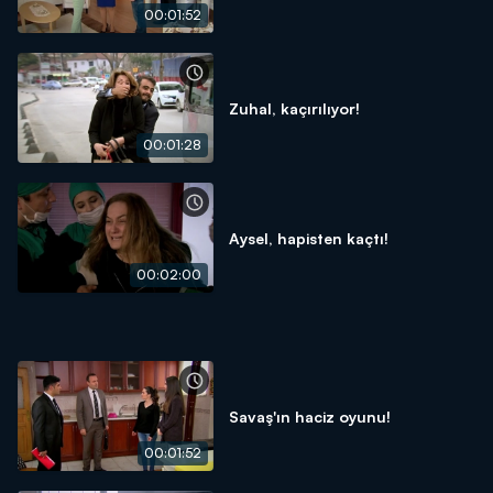
00:01:52
Zuhal, kaçırılıyor!
00:01:28
Aysel, hapisten kaçtı!
00:02:00
Savaş'ın haciz oyunu!
00:01:52