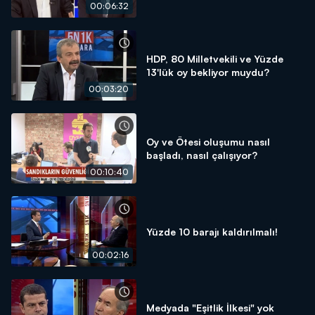
00:06:32
HDP, 80 Milletvekili ve Yüzde
13'lük oy bekliyor muydu?
00:03:20
Oy ve Ötesi oluşumu nasıl
başladı, nasıl çalışıyor?
00:10:40
Yüzde 10 barajı kaldırılmalı!
00:02:16
Medyada "Eşitlik İlkesi" yok