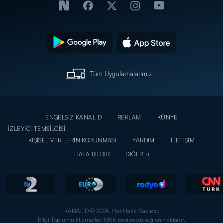
Tüm Uygulamalarımız
ENGELSİZ KANAL D
REKLAM
KÜNYE
İZLEYİCİ TEMSİLCİSİ
KİŞİSEL VERİLERİN KORUNMASI
YARDIM
İLETİŞİM
HATA BİLDİR
DİĞER
KANAL D © 2026. Her Hakkı Saklıdır.
Bilgi Toplumu Hizmetleri MKK tarafından sağlanmaktadır.