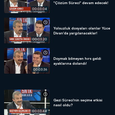
"Çözüm Süreci" devam edecek!
00:03:04
Yolsuzluk dosyaları olanlar Yüce
Divan'da yargılanacaklar!
00:03:20
Doymak bilmeyen hırs geldi
ayaklarına dolandı!
00:03:36
Gezi Süreci'nin seçime etkisi
nasıl oldu?
00:03:44