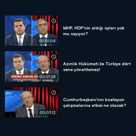
MHP, HDP'nin aldığı oyları yok
mu sayıyor?
00:01:04
Azınlık Hükümeti ile Türkiye dört
sene yönetilemez!
00:01:28
Cumhurbaşkanı'nın koalisyon
çalışmalarına etkisi ne olacak?
00:03:12