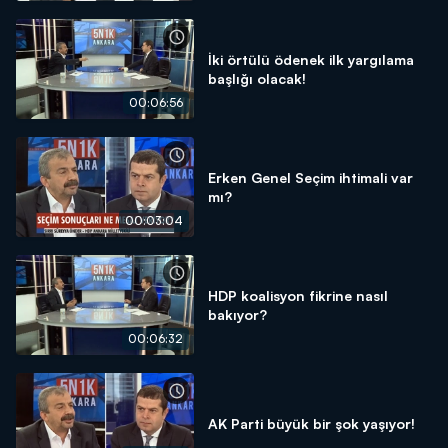
İki örtülü ödenek ilk yargılama
başlığı olacak!
00:06:56
Erken Genel Seçim ihtimali var
mı?
00:03:04
HDP koalisyon fikrine nasıl
bakıyor?
00:06:32
AK Parti büyük bir şok yaşıyor!