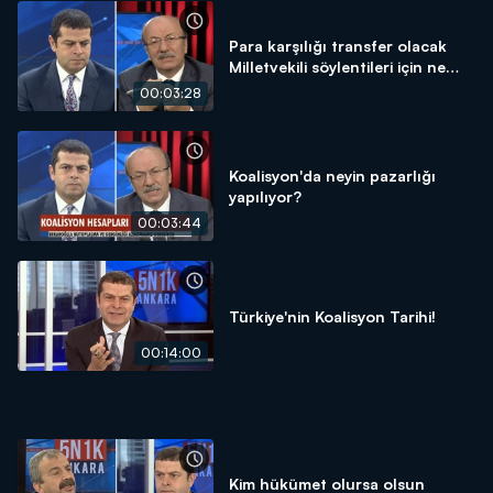
Para karşılığı transfer olacak
Milletvekili söylentileri için ne
düşünüyorsunuz?
00:03:28
Koalisyon'da neyin pazarlığı
yapılıyor?
00:03:44
Türkiye'nin Koalisyon Tarihi!
00:14:00
Kim hükümet olursa olsun