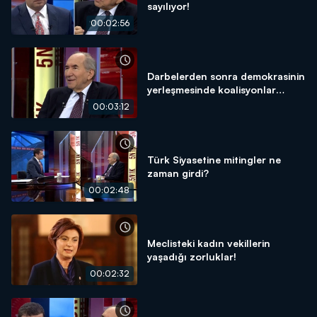
sayılıyor!
00:02:56
Darbelerden sonra demokrasinin
yerleşmesinde koalisyonlar
başarı kazandı!
00:03:12
Türk Siyasetine mitingler ne
zaman girdi?
00:02:48
Meclisteki kadın vekillerin
yaşadığı zorluklar!
00:02:32