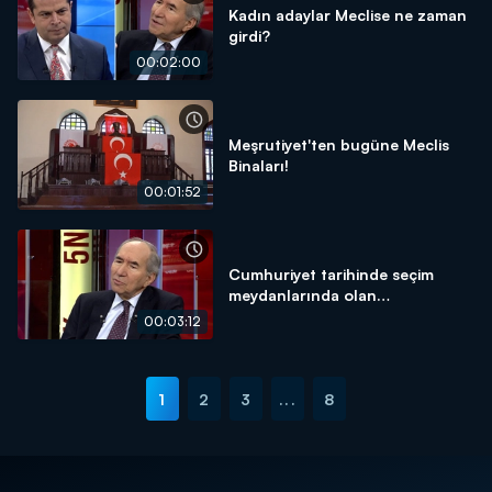
Kadın adaylar Meclise ne zaman
girdi?
00:02:00
Meşrutiyet'ten bugüne Meclis
Binaları!
00:01:52
Cumhuriyet tarihinde seçim
meydanlarında olan
Cumhurbaşkanı var mı?
00:03:12
1
2
3
...
8