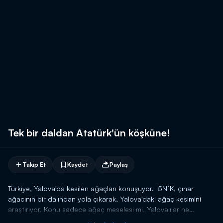
Tek bir daldan Atatürk'ün köşküne!
Takip Et
Kaydet
Paylaş
Türkiye, Yalova'da kesilen ağaçları konuşuyor. 5N1K, çınar
ağacının bir dalından yola çıkarak, Yalova'daki ağaç kesimini
araştırıyor. Konu sadece ağaç meselesi mi, Yalovalılar ne
düşünüyor?