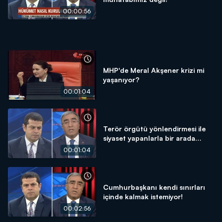
00:00:56
MHP'de Meral Akşener krizi mi
yaşanıyor?
00:01:04
Terör örgütü yönlendirmesi ile
siyaset yapanlarla bir arada
olmamız mümkün değil!
00:01:04
Cumhurbaşkanı kendi sınırları
içinde kalmak istemiyor!
00:02:56