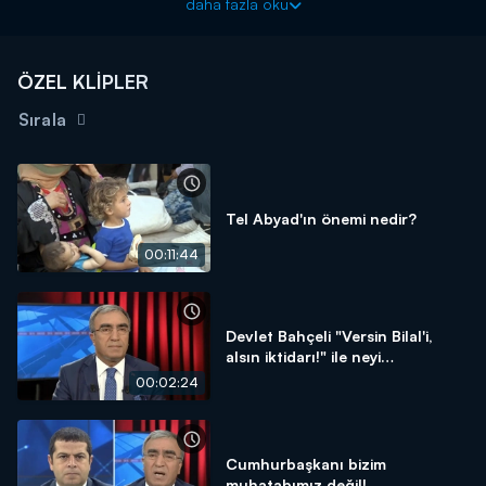
daha fazla oku
ÖZEL KLİPLER
Sırala
Tel Abyad'ın önemi nedir?
00:11:44
Devlet Bahçeli "Versin Bilal'i,
alsın iktidarı!" ile neyi
kastediyor?
00:02:24
Cumhurbaşkanı bizim
muhatabımız değil!