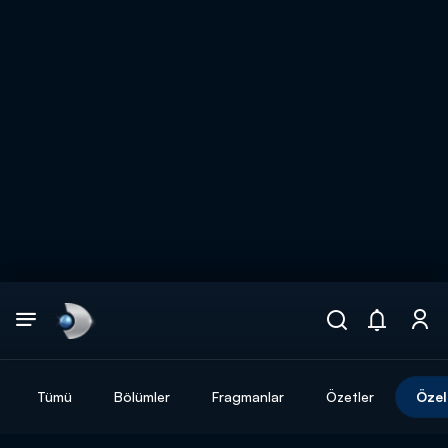
Arama
muhteşem ikili
ARAMA SONUÇLARI
Tümü
Bölümler
Fragmanlar
Özetler
Özel
DİĞER SONUÇLAR