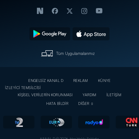
Tüm Uygulamalarımız
ENGELSİZ KANAL D
REKLAM
KÜNYE
İZLEYİCİ TEMSİLCİSİ
KİŞİSEL VERİLERİN KORUNMASI
YARDIM
İLETİŞİM
HATA BİLDİR
DİĞER
KANAL D © 2026. Her Hakkı Saklıdır.