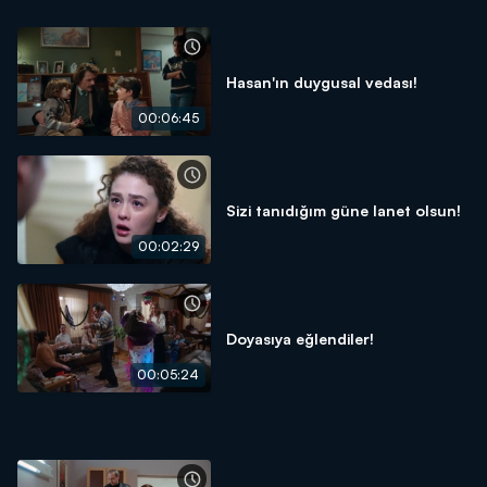
Hasan'ın duygusal vedası!
00:06:45
Sizi tanıdığım güne lanet olsun!
00:02:29
Doyasıya eğlendiler!
00:05:24