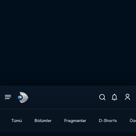
Arama
muhteşem ikili
ARAMA SONUÇLARI
Tümü
Bölümler
Fragmanlar
D-Shorts
Öze
DİĞER SONUÇLAR