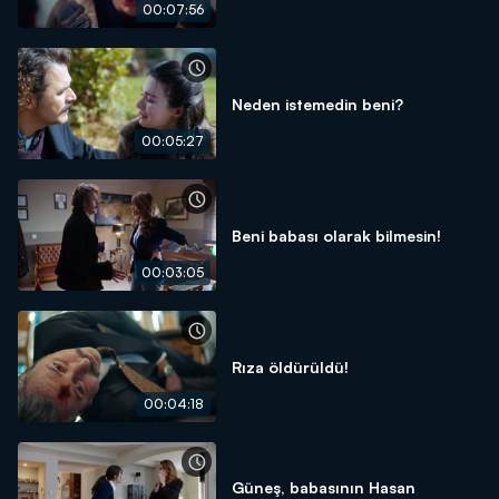
00:07:56
Neden istemedin beni?
00:05:27
Beni babası olarak bilmesin!
00:03:05
Rıza öldürüldü!
00:04:18
Güneş, babasının Hasan