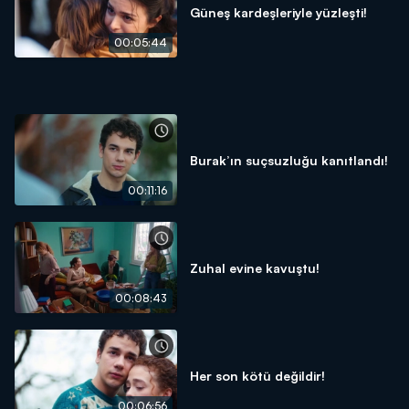
Güneş kardeşleriyle yüzleşti!
00:05:44
Burak’ın suçsuzluğu kanıtlandı!
00:11:16
Zuhal evine kavuştu!
00:08:43
Her son kötü değildir!
00:06:56