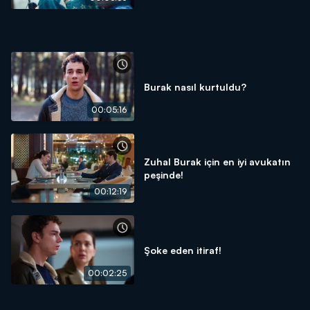
Burak nasıl kurtuldu?
00:05:16
Zuhal Burak için en iyi avukatın
peşinde!
00:12:19
Şoke eden itiraf!
00:02:25