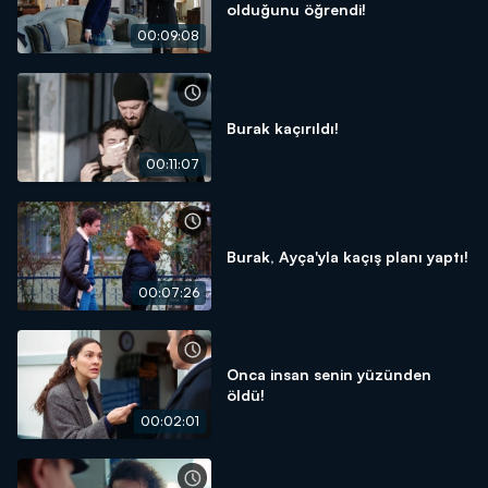
olduğunu öğrendi!
00:09:08
Burak kaçırıldı!
00:11:07
Burak, Ayça'yla kaçış planı yaptı!
00:07:26
Onca insan senin yüzünden
öldü!
00:02:01