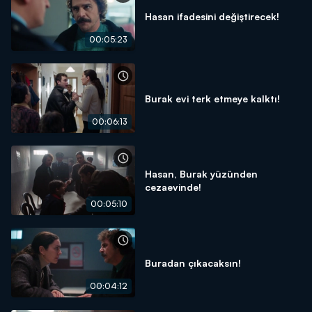
Hasan ifadesini değiştirecek!
00:05:23
Burak evi terk etmeye kalktı!
00:06:13
Hasan, Burak yüzünden
cezaevinde!
00:05:10
Buradan çıkacaksın!
00:04:12