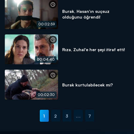
Burak, Hasan'ın suçsuz
olduğunu öğrendi!
00:02:59
Rıza, Zuhal'e her şeyi itiraf etti!
00:04:40
Burak kurtulabilecek mi?
00:02:30
1
2
3
...
7