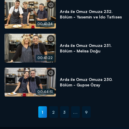
Arda ile Omuz Omuza 232.
Bölüm - Yasemin ve İdo Tatlıses
00:41:34
Arda ile Omuz Omuza 231.
Bölüm - Melisa Doğu
00:41:22
Arda ile Omuz Omuza 230.
Bölüm - Gupse Özay
00:44:51
1
2
3
...
9