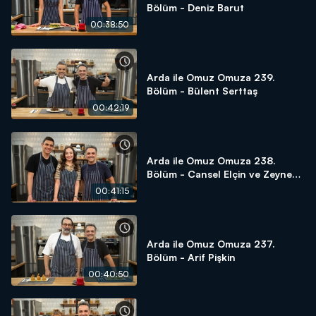
Bölüm - Deniz Barut
00:38:50
Arda ile Omuz Omuza 239.
Bölüm - Bülent Serttaş
00:42:19
Arda ile Omuz Omuza 238.
Bölüm - Cansel Elçin ve Zeynep
Tuğçe Bayat
00:41:15
Arda ile Omuz Omuza 237.
Bölüm - Arif Pişkin
00:40:50