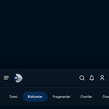
Arama
muhteşem ikili
ARAMA SONUÇLARI
Tümü
Bölümler
Fragmanlar
Özetler
Özel
DİĞER SONUÇLAR