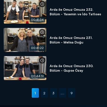
Arda ile Omuz Omuza 232.
Bölüm - Yasemin ve İdo Tatlıses
00:41:34
Arda ile Omuz Omuza 231.
Bölüm - Melisa Doğu
00:41:22
Arda ile Omuz Omuza 230.
Bölüm - Gupse Özay
00:44:51
1
2
3
...
9