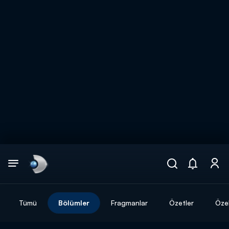
Arama
muhteşem ikili
ARAMA SONUÇLARI
Tümü
Bölümler
Fragmanlar
Özetler
Özel
DİĞER SONUÇLAR