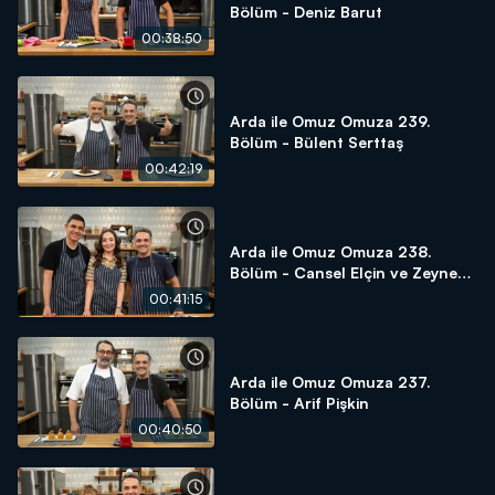
Bölüm - Deniz Barut
00:38:50
Arda ile Omuz Omuza 239.
Bölüm - Bülent Serttaş
00:42:19
Arda ile Omuz Omuza 238.
Bölüm - Cansel Elçin ve Zeynep
Tuğçe Bayat
00:41:15
Arda ile Omuz Omuza 237.
Bölüm - Arif Pişkin
00:40:50