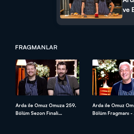
ve 
FRAGMANLAR
Arda ile Omuz Omuza 259.
Arda ile Omuz Om
Bölüm Sezon Finali
Bölüm Fragmanı -
Fragmanı - Aytek Şayan &
Saraçoğlu
Burak Yörük