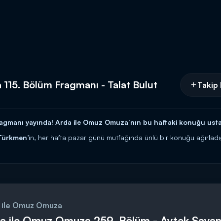
115. Bölüm Fragmanı - Talat Bulut
Takip 
agmanı yayında! Arda ile Omuz Omuza’nın bu haftaki konuğu usta
Türkmen
’in, her hafta pazar günü mutfağında ünlü bir konuğu ağırla
ulut
'u konuk ediyor.
Talat Bulut,
Arda Türkmen
’in yaptıklarını görme
aya çalışacak.
rdımıyla mutfak performanslarını sergilediği program Arda ile O
 ile Omuz Omuza
a ile Omuz Omuza 259. Bölüm - Aytek Şaya