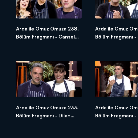
Arda ile Omuz Omuza 238.
Arda ile Omuz Om
Bölüm Fragmanı - Cansel
Bölüm Fragmanı - 
Elçin ve Zeynep Tuğçe
Pişkin
Bayat
Arda ile Omuz Omuza 233.
Arda ile Omuz Om
Bölüm Fragmanı - Dilan
Bölüm Fragmanı - 
Çiçek Deniz
Yasemin Tatlıses