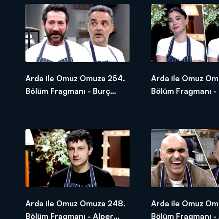
Arda ile Omuz Omuza 254.
Arda ile Omuz Om
Bölüm Fragmanı - Burç
Bölüm Fragmanı - 
Kümbetlioğlu
Akbaş
Arda ile Omuz Omuza 248.
Arda ile Omuz Om
Bölüm Fragmanı - Alper
Bölüm Fragmanı - 