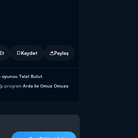
Et
Kaydet
Paylaş
 oyuncu Talat Bulut.
dığı program
Arda ile Omuz Omuza
den, sadece sesini duyarak, tarifi
muz Omuza pazar günü saat 13.00’da
n