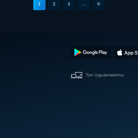
1
2
3
...
9
Tüm Uygulamalarımız