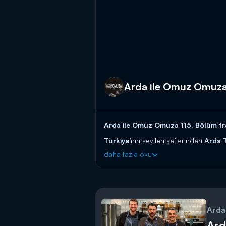
Arda ile Omuz Omuza 
Arda ile Omuz Omuza 115. Bölüm fr
Türkiye
’nin sevilen şeflerinden
Arda 
yeni bölümü ile ekrana geliyor.
daha fazla oku
Arda Türkmen,
usta oyuncu
Talat B
dinleyerek
"Uzak Doğu Tabağı"
yapm
Ünlü isimlerin, Arda Türkmen’in ya
Kanal D’de!
Arda
Ard