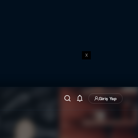
X
Giriş Yap