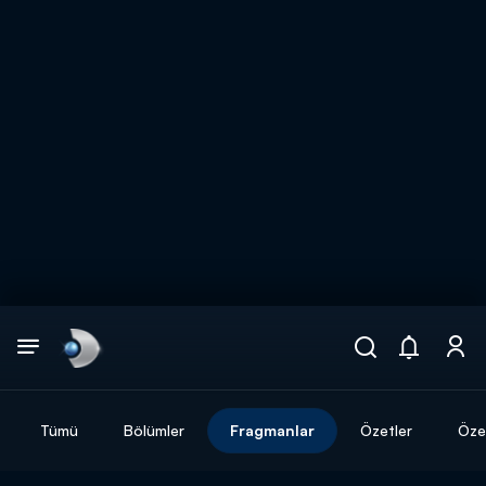
Arama
muhteşem ikili
ARAMA SONUÇLARI
Tümü
Bölümler
Fragmanlar
Özetler
Özel
DİĞER SONUÇLAR