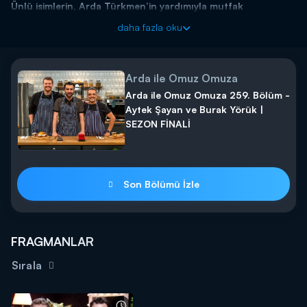
Ünlü isimlerin, Arda Türkmen’in yardımıyla mutfak
performanslarını sergilediği program Arda ile Omuz Omuza
daha fazla oku
yeni bölümü ile pazar günü saat 13.45’te Kanal D’de…
Arda ile Omuz Omuza
Arda ile Omuz Omuza 259. Bölüm -
Aytek Şayan ve Burak Yörük |
SEZON FİNALİ
Son Bölümü İzle
FRAGMANLAR
Sırala