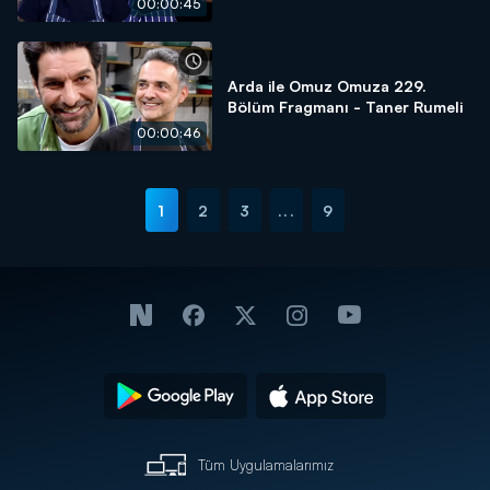
00:00:45
Arda ile Omuz Omuza 229.
Bölüm Fragmanı - Taner Rumeli
00:00:46
1
2
3
...
9
Tüm Uygulamalarımız