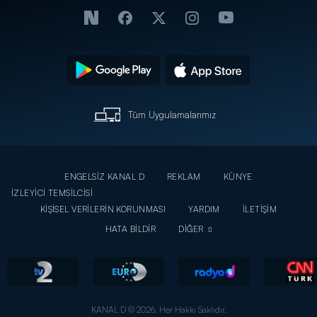
Tüm Uygulamalarımız
ENGELSİZ KANAL D
REKLAM
KÜNYE
İZLEYİCİ TEMSİLCİSİ
KİŞİSEL VERİLERİN KORUNMASI
YARDIM
İLETİŞİM
HATA BİLDİR
DİĞER
KANAL D © 2026. Her Hakkı Saklıdır.