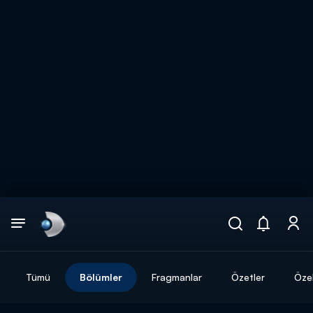
Arama
muhteşem ikili
ARAMA SONUÇLARI
Tümü
Bölümler
Fragmanlar
Özetler
Özel
DİĞER SONUÇLAR