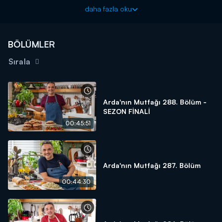
Yapımcılığını Özlem Erginay’ın yaptığı Arda’nın Mutfağı
daha fazla oku
Cumartesi saat 13.00’da yeni bölümüyle Kanal D’de.
BÖLÜMLER
Sırala
Arda'nın Mutfağı 288. Bölüm -
SEZON FİNALİ
00:45:51
Arda'nın Mutfağı 287. Bölüm
00:44:30