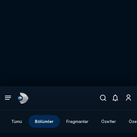
Arama
muhteşem ikili
ARAMA SONUÇLARI
Tümü
Bölümler
Fragmanlar
Özetler
Özel
DİĞER SONUÇLAR