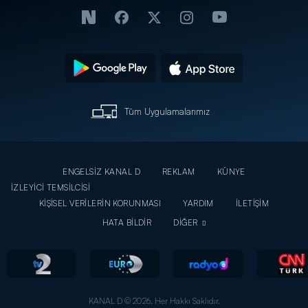
Tüm Uygulamalarımız
ENGELSİZ KANAL D
REKLAM
KÜNYE
İZLEYİCİ TEMSİLCİSİ
KİŞİSEL VERİLERİN KORUNMASI
YARDIM
İLETİŞİM
HATA BİLDİR
DİĞER
KANAL D © 2026. Her Hakkı Saklıdır.