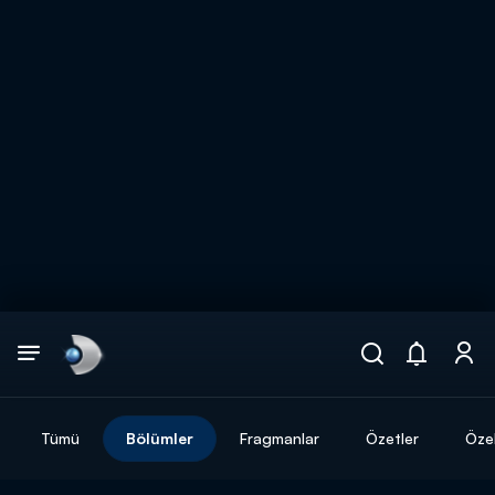
Arama
muhteşem ikili
ARAMA SONUÇLARI
Tümü
Bölümler
Fragmanlar
Özetler
Özel
DİĞER SONUÇLAR