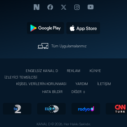
Tüm Uygulamalarımız
ENGELSİZ KANAL D
REKLAM
KÜNYE
İZLEYİCİ TEMSİLCİSİ
KİŞİSEL VERİLERİN KORUNMASI
YARDIM
İLETİŞİM
HATA BİLDİR
DİĞER
KANAL D © 2026. Her Hakkı Saklıdır.