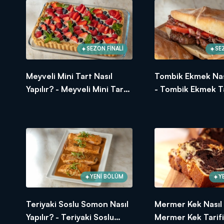
1 paket kabartma tozu
1 paket vanilya
Elmalı iç için;
8 adet orta boy kırmızı elma
SEZON FİNALİ
SE
3 yemek kaşığı toz şeker
2 çay kaşığı tarçın
Meyveli Mini Tart Nasıl
Tombik Ekmek Nası
2 avuç ceviz
Yapılır? - Meyveli Mini Tart
- Tombik Ekmek Ta
Arda'nın Mutfağı'nda neler mi var? 
Tarifi
hayatınıza, mutfağınıza lezzet kat
YENİ BÖLÜM
Y
Teriyaki Soslu Somon Nasıl
Mermer Kek Nasıl Y
Yapılır? - Teriyaki Soslu
Mermer Kek Tarifi