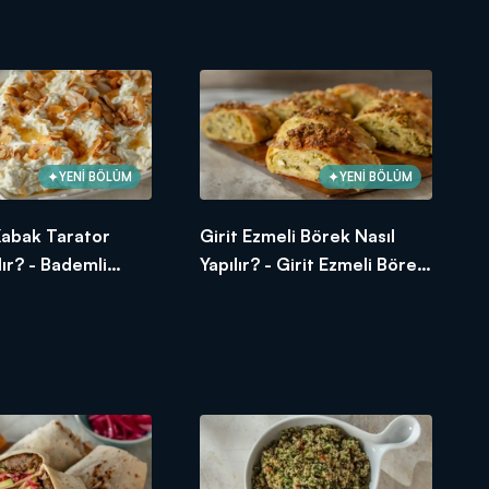
Kabak Sıyırma Tarifi
YENİ BÖLÜM
YENİ BÖLÜM
Kabak Tarator
Girit Ezmeli Börek Nasıl
lır? - Bademli
Yapılır? - Girit Ezmeli Börek
ator Tarifi
Tarifi