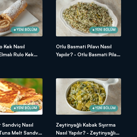
YENİ BÖLÜM
YENİ BÖLÜM
lo Kek Nasıl
Otlu Basmati Pilavı Nasıl
 Elmalı Rulo Kek
Yapılır? - Otlu Basmati Pilavı
unuşları! Arda'nın Mutfağı
Tarifi
YENİ BÖLÜM
YENİ BÖLÜM
 Sandviç Nasıl
Zeytinyağlı Kabak Sıyırma
- Tuna Melt Sandviç
Nasıl Yapılır? - Zeytinyağlı