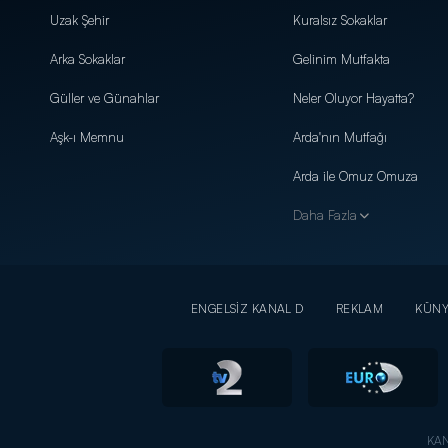
Uzak Şehir
Kuralsız Sokaklar
Arka Sokaklar
Gelinim Mutfakta
Güller ve Günahlar
Neler Oluyor Hayatta?
Aşk-ı Memnu
Arda'nın Mutfağı
Arda ile Omuz Omuza
Daha Fazla
ENGELSİZ KANAL D
REKLAM
KÜN
KAN