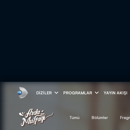
Arama
DIZILER
PROGRAMLAR
YAYIN AKIŞI
ARAMA SONUÇLAR
Tümü
Bölümler
Frag