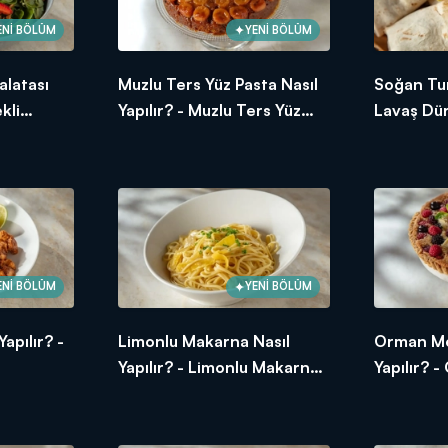
ENİ BÖLÜM
YENİ BÖLÜM
alatası
Muzlu Ters Yüz Pasta Nasıl
Soğan Tur
kli
Yapılır? - Muzlu Ters Yüz
Lavaş Dür
Tarifi
Pasta Tarifi
Köfteli L
ENİ BÖLÜM
YENİ BÖLÜM
apılır? -
Limonlu Makarna Nasıl
Orman Mey
Yapılır? - Limonlu Makarna
Yapılır? 
Tarifi
Tart Tarif