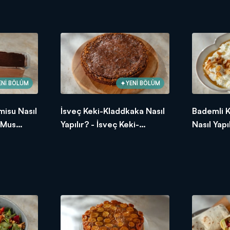
Tarifi
ENİ BÖLÜM
YENİ BÖLÜM
misu Nasıl
İsveç Keki-Kladdkaka Nasıl
Bademli 
a Mus
Yapılır? - İsveç Keki-
Nasıl Yapı
Kladdkaka Tarifi
Kabak Tar