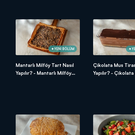
Somon Tarifi
YENİ BÖLÜM
Y
Mantarlı Milföy Tart Nasıl
Çikolata Mus Tira
Yapılır? - Mantarlı Milföy
Yapılır? - Çikolat
Tart Tarifi
Tiramisu Tarifi