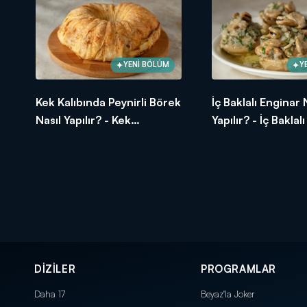
YENİ BÖLÜM
Y
Kek Kalıbında Peynirli Börek
İç Baklalı Enginar 
Nasıl Yapılır? - Kek
Yapılır? - İç Baklal
Kalıbında Peynirli Börek
Tarifi
Tarifi
DİZİLER
PROGRAMLAR
Daha 17
Beyaz'la Joker