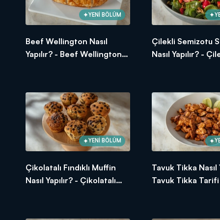
YENİ BÖLÜM
Y
Beef Wellington Nasıl
Çilekli Semizotu S
Yapılır? - Beef Wellington
Nasıl Yapılır? - Çile
Tarifi
Semizotu Salatası 
YENİ BÖLÜM
Y
Çikolatalı Fındıklı Muffin
Tavuk Tikka Nasıl Y
Nasıl Yapılır? - Çikolatalı
Tavuk Tikka Tarifi
Fındıklı Muffin Tarifi