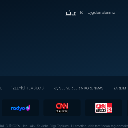
Tüm Uygulamalarımız
YE
İZLEYİCİ TEMSİLCİSİ
KİŞİSEL VERİLERİN KORUNMASI
YARDIM
AL D © 2026. Her Hakkı Saklıdır.
Bilgi Toplumu Hizmetleri MKK tarafından sağlanmakta