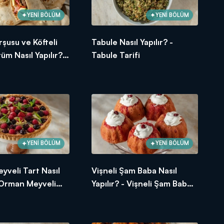
YENİ BÖLÜM
YENİ BÖLÜM
şusu ve Köfteli
Tabule Nasıl Yapılır? -
üm Nasıl Yapılır? -
Tabule Tarifi
avaş Dürüm Tarifi
YENİ BÖLÜM
YENİ BÖLÜM
veli Tart Nasıl
Vişneli Şam Baba Nasıl
- Orman Meyveli
Yapılır? - Vişneli Şam Baba
i
Tarifi