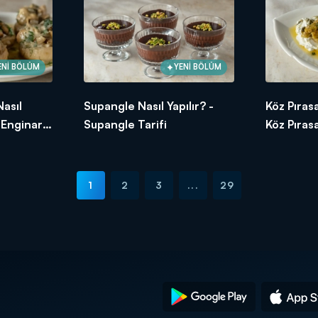
ENİ BÖLÜM
YENİ BÖLÜM
Nasıl
Supangle Nasıl Yapılır? -
Köz Pırasa
ı Enginar
Supangle Tarifi
Köz Pırasa
1
2
3
...
29