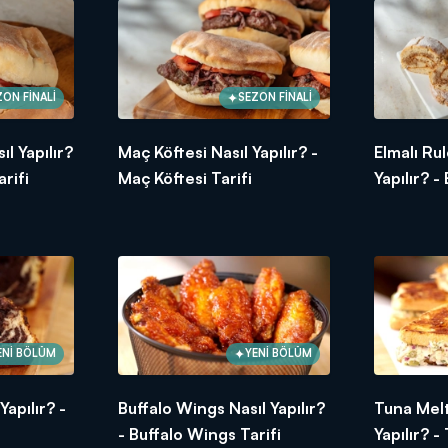
ZON FİNALİ
SEZON FİNALİ
l Yapılır?
Maç Köftesi Nasıl Yapılır? -
Elmalı Ru
rifi
Maç Köftesi Tarifi
Yapılır? -
Mevsiminde ürünler, ustasından lezzetler ve tabii ki Arda'nın dok
Tarifi
maya devam ediyor!
ENİ BÖLÜM
YENİ BÖLÜM
apılır? -
Buffalo Wings Nasıl Yapılır?
Tuna Melt
- Buffalo Wings Tarifi
Yapılır? 