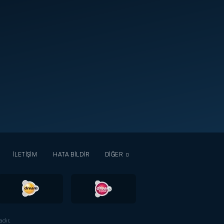
İLETİŞİM
HATA BİLDİR
DİĞER
dır.