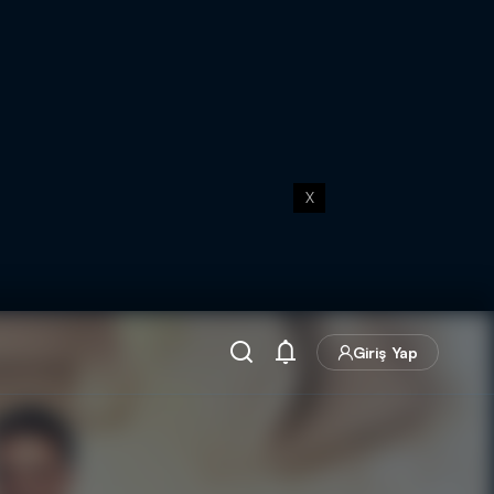
X
Giriş Yap