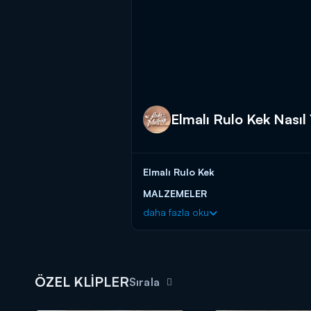
Elmalı Rulo Kek Nasıl Y
Elmalı Rulo Kek
MALZEMELER
daha fazla oku
Kek için;
2 yumurta
1 su bardağı toz şeker
1 adet muz
ÖZEL KLİPLER
Sırala
1/2 su bardağı ayçiçek yağı
1 su bardağı süt
2 su bardağı un