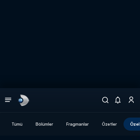
Arama
muhteşem ikili
ARAMA SONUÇLARI
Tümü
Bölümler
Fragmanlar
Özetler
Özel
DİĞER SONUÇLAR