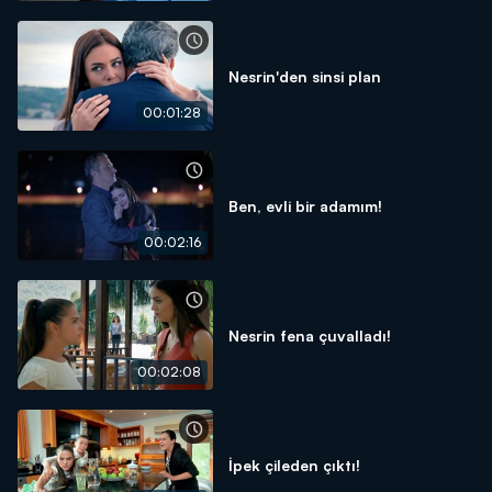
Nesrin'den sinsi plan
00:01:28
Ben, evli bir adamım!
00:02:16
Nesrin fena çuvalladı!
00:02:08
İpek çileden çıktı!