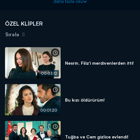
daha fazla oku
ÖZEL KLİPLER
Sırala
Nesrin, Filiz'i merdivenlerden itti!
00:03:12
Bu kızı öldürürüm!
00:01:20
Tuğba ve Cem gizlice evlendi!