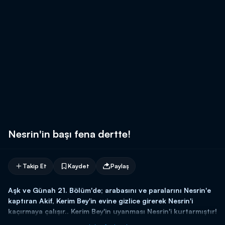
Nesrin'in başı fena dertte!
Takip Et
Kaydet
Paylaş
Aşk ve Günah 21. Bölüm'de; arabasını ve paralarını Nesrin'e
kaptıran Akif, Kerim Bey'in evine gizlice girerek Nesrin'i
kaçırmaya çalışır.. Kerim Bey'in uyanması Nesrin'i kurtarmıştır!