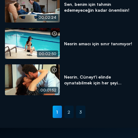
Sen, benim için tahmin
edemeyeceğin kadar önemlisin!
00:02:24
Nesrin amacı için sınır tanımıyor!
00:02:50
Nesrin, Cüneyt'i elinde
oynatabilmek için her şeyi
yapıyor!
00:01:52
1
2
3