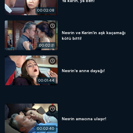
Ya karın, ya ben!
00:02:08
Nesrin ve Kerim'in aşk kaçamağı
kötü bitti!
00:02:31
Nesrin'e anne dayağı!
00:01:44
Nesrin amacına ulaşır!
00:02:40