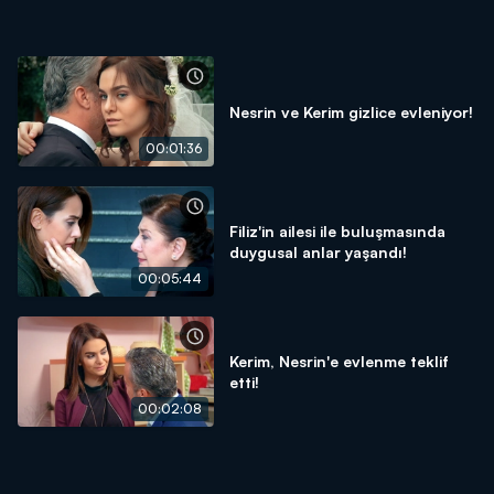
Nesrin ve Kerim gizlice evleniyor!
00:01:36
Filiz'in ailesi ile buluşmasında
duygusal anlar yaşandı!
00:05:44
Kerim, Nesrin'e evlenme teklif
etti!
00:02:08