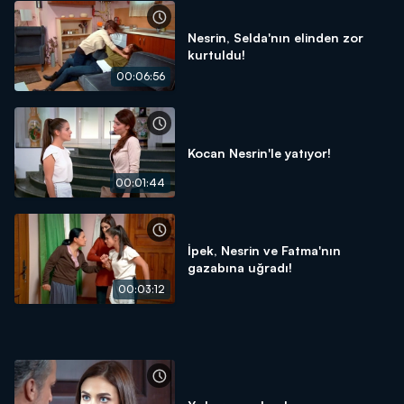
Nesrin, Selda'nın elinden zor
kurtuldu!
00:06:56
Kocan Nesrin'le yatıyor!
00:01:44
İpek, Nesrin ve Fatma'nın
gazabına uğradı!
00:03:12