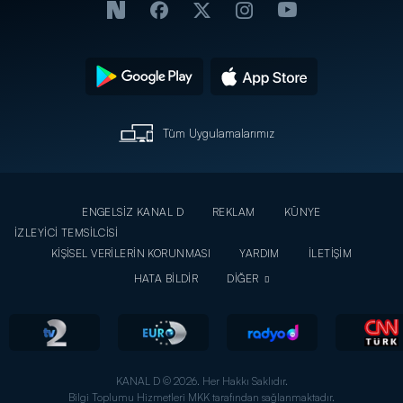
Tüm Uygulamalarımız
ENGELSİZ KANAL D
REKLAM
KÜNYE
İZLEYİCİ TEMSİLCİSİ
KİŞİSEL VERİLERİN KORUNMASI
YARDIM
İLETİŞİM
HATA BİLDİR
DİĞER
KANAL D © 2026. Her Hakkı Saklıdır.
Bilgi Toplumu Hizmetleri MKK tarafından sağlanmaktadır.