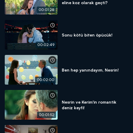
eline koz olarak geçti?
00:01:28
Sonu kötü biten öpücük!
00:02:49
Ben hep yanındayım, Nesrin!
00:02:00
Nesrin ve Kerim'in romantik
deniz keyfi!
00:01:52