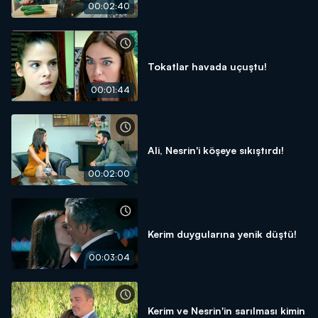
00:02:40
Tokatlar havada uçuştu!
00:01:44
Ali, Nesrin'i köşeye sıkıştırdı!
00:02:00
Kerim duygularına yenik düştü!
00:03:04
Kerim ve Nesrin'in sarılması kimin