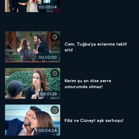
00:05:04
Cem, Tuğba'ya evlenme teklif
etti!
00:02:00
Kerim şu an ölse zerre
umurumda olmaz!
00:01:28
Filiz ve Cüneyt aşk sarhoşu!
00:04:24