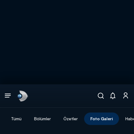
Arama
muhteşem ikili
ARAMA SONUÇLARI
Tümü
Bölümler
Özetler
Foto Galeri
Habe
DİĞER SONUÇLAR