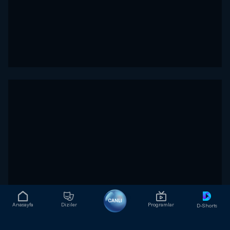
CANLI
Anasayfa
Diziler
Programlar
D-Shorts