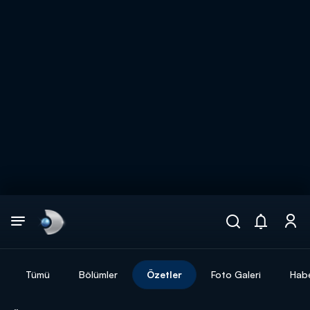
Arama
muhteşem ikili
ARAMA SONUÇLARI
Tümü
Bölümler
Özetler
Foto Galeri
Habe
DİĞER SONUÇLAR