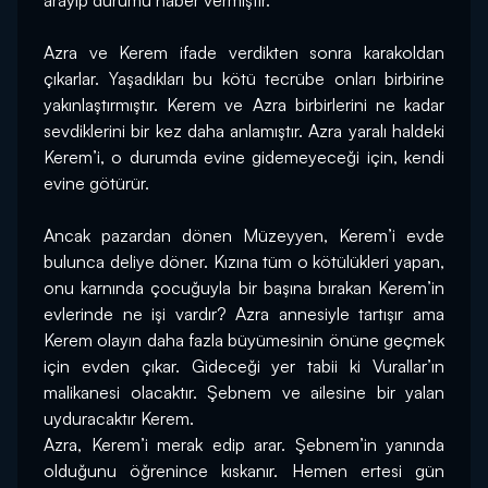
arayıp durumu haber vermiştir.
Azra ve Kerem ifade verdikten sonra karakoldan 
çıkarlar. Yaşadıkları bu kötü tecrübe onları birbirine 
yakınlaştırmıştır. Kerem ve Azra birbirlerini ne kadar 
sevdiklerini bir kez daha anlamıştır. Azra yaralı haldeki 
Kerem’i, o durumda evine gidemeyeceği için, kendi 
evine götürür.
Ancak pazardan dönen Müzeyyen, Kerem’i evde 
bulunca deliye döner. Kızına tüm o kötülükleri yapan, 
onu karnında çocuğuyla bir başına bırakan Kerem’in 
evlerinde ne işi vardır? Azra annesiyle tartışır ama 
Kerem olayın daha fazla büyümesinin önüne geçmek 
için evden çıkar. Gideceği yer tabii ki Vurallar’ın 
malikanesi olacaktır. Şebnem ve ailesine bir yalan 
uyduracaktır Kerem.
Azra, Kerem’i merak edip arar. Şebnem’in yanında 
olduğunu öğrenince kıskanır. Hemen ertesi gün 