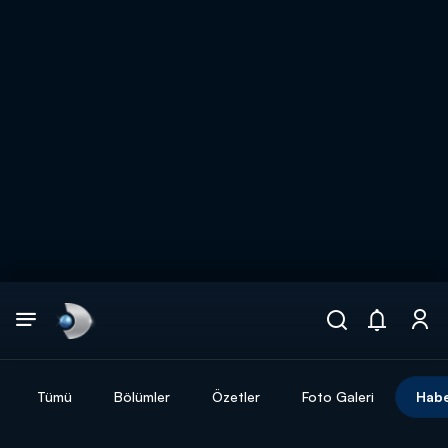
Arama
muhteşem ikili
ARAMA SONUÇLARI
Tümü
Bölümler
Özetler
Foto Galeri
Habe
DİĞER SONUÇLAR