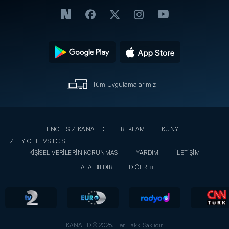
Tüm Uygulamalarımız
ENGELSİZ KANAL D
REKLAM
KÜNYE
İZLEYİCİ TEMSİLCİSİ
KİŞİSEL VERİLERİN KORUNMASI
YARDIM
İLETİŞİM
HATA BİLDİR
DİĞER
KANAL D © 2026. Her Hakkı Saklıdır.