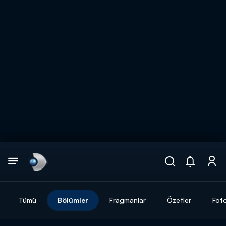
Arama
muhteşem ikili
ARAMA SONUÇLARI
Tümü
Bölümler
Fragmanlar
Özetler
Foto
DİĞER SONUÇLAR