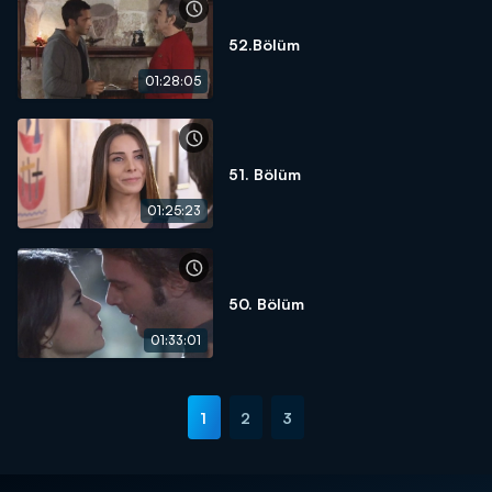
52.Bölüm
01:28:05
51. Bölüm
01:25:23
50. Bölüm
01:33:01
1
2
3