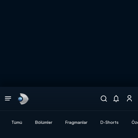
Arama
muhteşem ikili
ARAMA SONUÇLARI
Tümü
Bölümler
Fragmanlar
D-Shorts
Öze
DİĞER SONUÇLAR