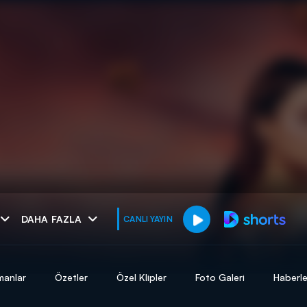
muhteşem ikili
DAHA FAZLA
CANLI YAYIN
I
manlar
Özetler
Özel Klipler
Foto Galeri
Haberle