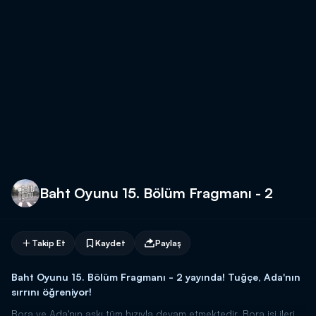
Baht Oyunu 15. Bölüm Fragmanı - 2
Takip Et
Kaydet
Paylaş
Baht Oyunu 15. Bölüm Fragmanı - 2 yayında! Tuğçe, Ada'nın
sırrını öğreniyor!
Bora ve Ada'nın aşkı tüm hızıyla devam etmektedir. Bora işi ileri