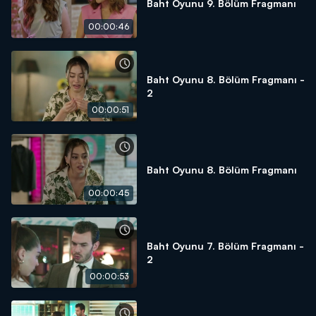
Baht Oyunu 9. Bölüm Fragmanı
00:00:46
Baht Oyunu 8. Bölüm Fragmanı -
2
00:00:51
Baht Oyunu 8. Bölüm Fragmanı
00:00:45
Baht Oyunu 7. Bölüm Fragmanı -
2
00:00:53