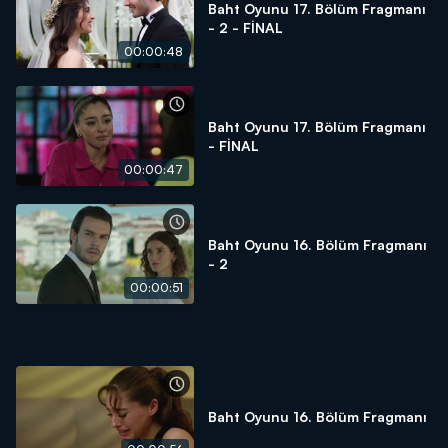
Baht Oyunu 17. Bölüm Fragmanı
- 2 - FİNAL
00:00:48
Baht Oyunu 17. Bölüm Fragmanı
- FİNAL
00:00:47
Baht Oyunu 16. Bölüm Fragmanı
- 2
00:00:51
Baht Oyunu 16. Bölüm Fragmanı