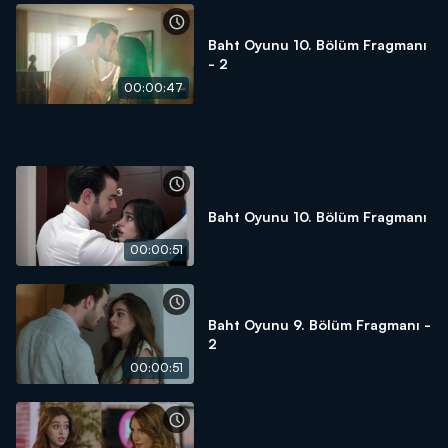
Baht Oyunu 10. Bölüm Fragmanı
- 2
00:00:47
Baht Oyunu 10. Bölüm Fragmanı
00:00:51
Baht Oyunu 9. Bölüm Fragmanı -
2
00:00:51