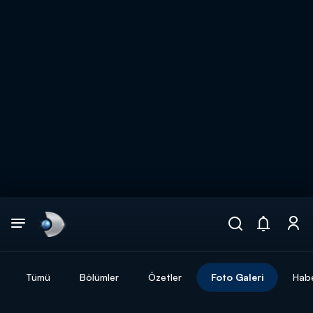
Arama
muhteşem ikili
ARAMA SONUÇLARI
Tümü
Bölümler
Özetler
Foto Galeri
Habe
DİĞER SONUÇLAR