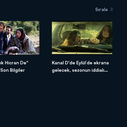
Sırala
ık Hicran De"
Kanal D'de Eylül’de ekrana
Son Bilgiler
gelecek, sezonun iddialı
yapımlarından "Bana Artık
Hicran De" ilk fragmanı ile
ses getirdi