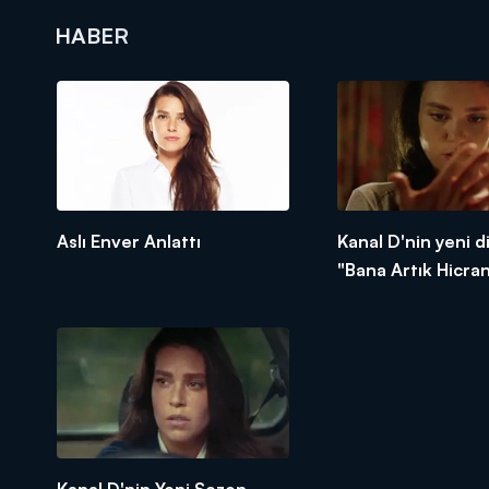
HABER
DİĞER SONUÇLAR
Aslı Enver Anlattı
Kanal D'nin yeni di
"Bana Artık Hicra
Pazar günü başlıyo
Kanal D'nin Yeni Sezon