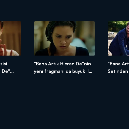
zisi
"Bana Artık Hicran De"nin
"Bana Art
n De"
yeni fragmanı da büyük ilgi
Setinden 
r!
gördü