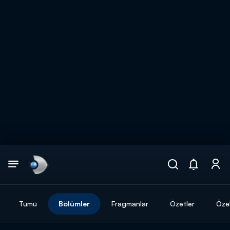
Arama
muhteşem ikili
ARAMA SONUÇLARI
Tümü
Bölümler
Fragmanlar
Özetler
Özel
DİĞER SONUÇLAR