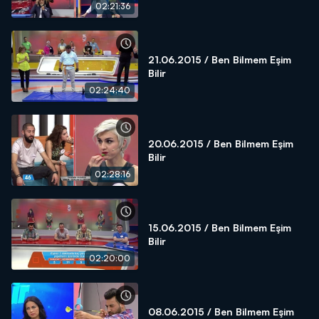
02:21:36
21.06.2015 / Ben Bilmem Eşim
Bilir
02:24:40
20.06.2015 / Ben Bilmem Eşim
Bilir
02:28:16
15.06.2015 / Ben Bilmem Eşim
Bilir
02:20:00
08.06.2015 / Ben Bilmem Eşim