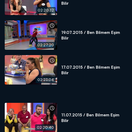
Bilir
02:20:32
19.07.2015 / Ben Bilmem Eşim
Bilir
02:27:20
17.07.2015 / Ben Bilmem Eşim
Bilir
02:23:04
11.07.2015 / Ben Bilmem Eşim
Bilir
02:20:40