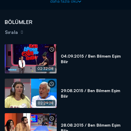
daha fazla oku
otomobilin de sahibi oldu.
BÖLÜMLER
Sırala
04.09.2015 / Ben Bilmem Eşim
Bilir
02:32:08
29.08.2015 / Ben Bilmem Eşim
Bilir
02:29:28
28.08.2015 / Ben Bilmem Eşim
Bilir