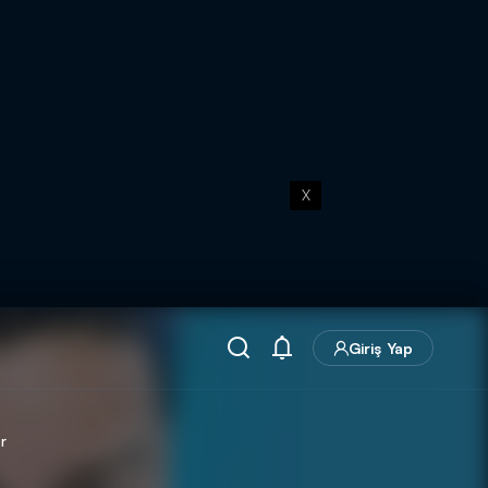
X
Giriş Yap
r