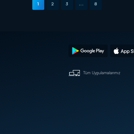
1
2
3
...
8
Tüm Uygulamalarımız