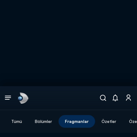
Arama
muhteşem ikili
ARAMA SONUÇLARI
Tümü
Bölümler
Fragmanlar
Özetler
Özel
DİĞER SONUÇLAR