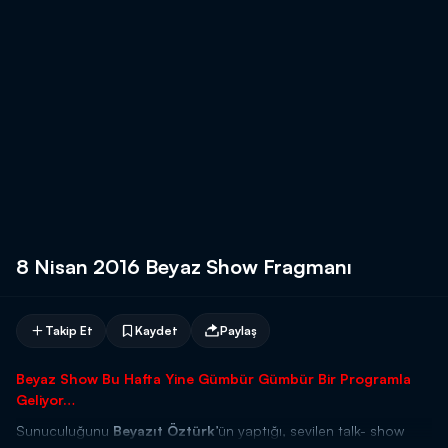
8 Nisan 2016 Beyaz Show Fragmanı
Takip Et
Kaydet
Paylaş
Beyaz Show Bu Hafta Yine Gümbür Gümbür Bir Programla
Geliyor…
Sunuculuğunu
Beyazıt Öztürk
’ün yaptığı, sevilen talk- show