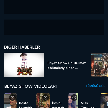
Hande Doğandemir ve yeni albümü “Hoş geldin” ve
en sevilen şarkılarıyla Funda Arar oldu....
DIĞER HABERLER
Beyaz Show unutulmaz
bölümleriyle her ...
BEYAZ SHOW VIDEOLARI
TÜMÜNÜ GÖR
Beste
İsmini
Miss
Uyanık'tan
vermek
Turkuaz