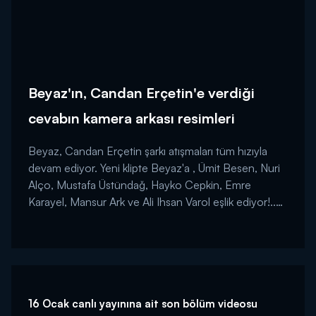
Beyaz'ın, Candan Erçetin'e verdiği
cevabın kamera arkası resimleri
Beyaz, Candan Erçetin şarkı atışmaları tüm hızıyla
devam ediyor. Yeni klipte Beyaz'a , Ümit Besen, Nuri
Alço, Mustafa Üstündağ, Hayko Cepkin, Emre
Karayel, Mansur Ark ve Ali Ihsan Varol eşlik ediyor!..
Son klibin kamera arkası resimlerini sizin için
derledik....
16 Ocak canlı yayınına ait son bölüm videosu