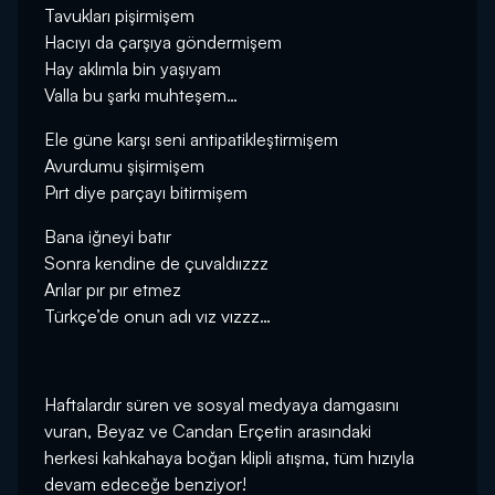
Tavukları pişirmişem
Hacıyı da çarşıya göndermişem
Hay aklımla bin yaşıyam
Valla bu şarkı muhteşem…
Ele güne karşı seni antipatikleştirmişem
Avurdumu şişirmişem
Pırt diye parçayı bitirmişem
Bana iğneyi batır
Sonra kendine de çuvaldıızzz
Arılar pır pır etmez
Türkçe’de onun adı vız vızzz…
Haftalardır süren ve sosyal medyaya damgasını
vuran, Beyaz ve Candan Erçetin arasındaki
herkesi kahkahaya boğan klipli atışma, tüm hızıyla
devam edeceğe benziyor!