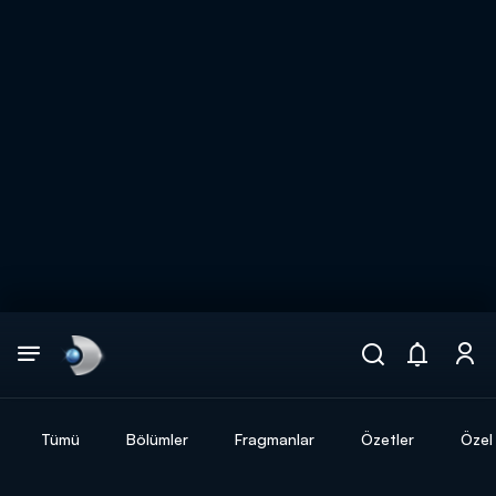
Arama
muhteşem ikili
ARAMA SONUÇLARI
Tümü
Bölümler
Fragmanlar
Özetler
Özel 
DİĞER SONUÇLAR