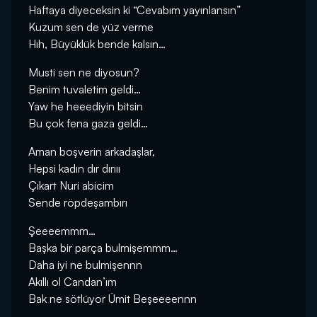
Haftaya diyeceksin ki “Cevabım yayınlansın”
Kuzum sen de yüz verme
Hıh, Büyüklük bende kalsın…
Musti sen ne diyosun?
Benim tuvaletim geldi…
Yaw he heeediyin bitsin
Bu çok fena gaza geldi…
Aman boşverin arkadaşlar,
Hepsi kadın dır dırııı
Çıkart Nuri abicim
Sende röpdeşambırı
Şeeeemmm…
Başka bir parça bulmişemmm…
Daha iyi ne bulmişennn
Akıllı ol Candan’ım
Bak ne sötlüyor Ümit Beşeeeennn