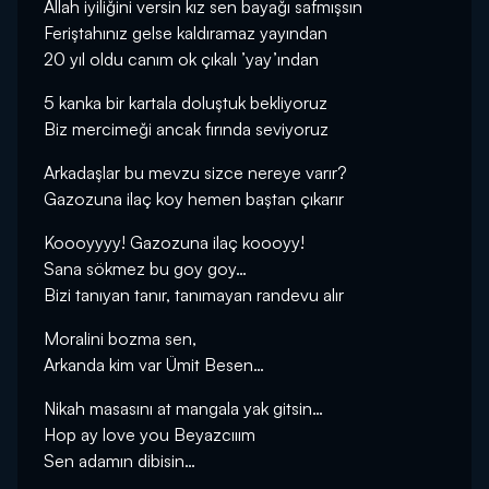
Allah iyiliğini versin kız sen bayağı safmışsın
Feriştahınız gelse kaldıramaz yayından
20 yıl oldu canım ok çıkalı ’yay’ından
5 kanka bir kartala doluştuk bekliyoruz
Biz mercimeği ancak fırında seviyoruz
Arkadaşlar bu mevzu sizce nereye varır?
Gazozuna ilaç koy hemen baştan çıkarır
Koooyyyy! Gazozuna ilaç koooyy!
Sana sökmez bu goy goy…
Bizi tanıyan tanır, tanımayan randevu alır
Moralini bozma sen,
Arkanda kim var Ümit Besen…
Nikah masasını at mangala yak gitsin…
Hop ay love you Beyazcııım
Sen adamın dibisin…