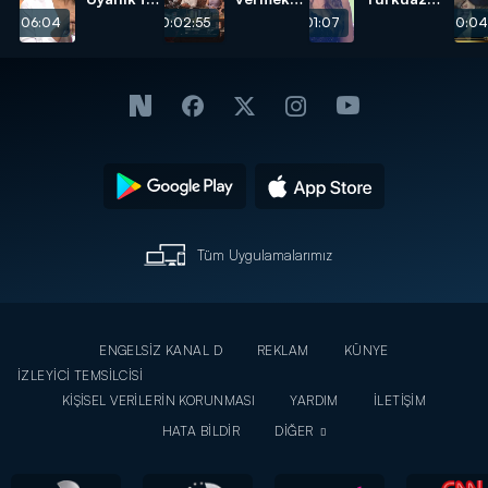
Koca
istemeyen
Europe
00:06:04
00:02:55
00:01:07
00:04
Bulma
izleyici
2017 Güzeli
Sanatı!
kime
Mihriban
evlenme
Zeren
teklif
Beyaz
etti?
Show'daydı!
Tüm Uygulamalarımız
ENGELSİZ KANAL D
REKLAM
KÜNYE
İZLEYİCİ TEMSİLCİSİ
KİŞİSEL VERİLERİN KORUNMASI
YARDIM
İLETİŞİM
HATA BİLDİR
DİĞER