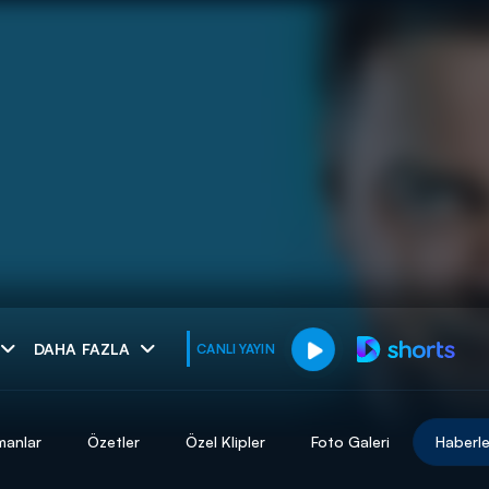
muhteşem ikili
DAHA FAZLA
CANLI YAYIN
I
manlar
Özetler
Özel Klipler
Foto Galeri
Haberle