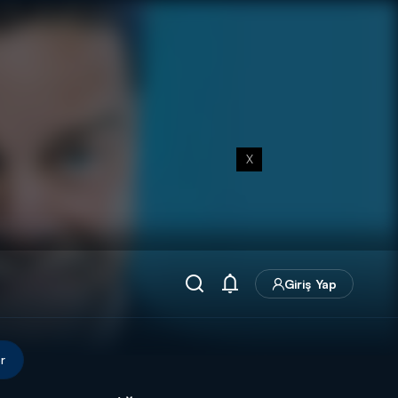
X
Giriş Yap
r