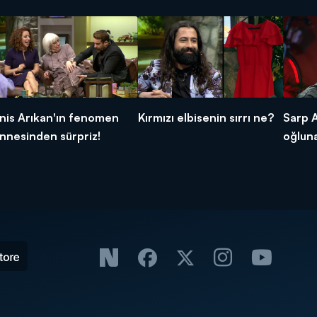
nis Arıkan'ın fenomen
Kırmızı elbisenin sırrı ne?
Sarp 
nnesinden sürpriz!
oğluna