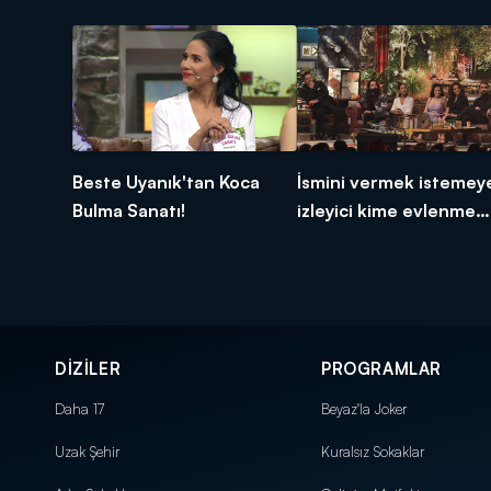
Beste Uyanık'tan Koca
İsmini vermek istemey
Bulma Sanatı!
izleyici kime evlenme
teklif etti?
DİZİLER
PROGRAMLAR
Daha 17
Beyaz'la Joker
Uzak Şehir
Kuralsız Sokaklar