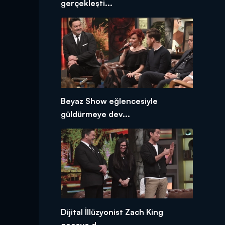
gerçekleşti...
Beyaz Show eğlencesiyle
güldürmeye dev...
Dijital İllüzyonist Zach King
geceye d...