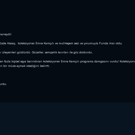
ahaneydi!
 Gözde Atasoy, koleksiyoner Emre Kamçılı ve muhteşem sesi ve yorumuyla Funda Arar oldu.
 izleyenleri güldürdü. Güzeller, sempatik tavırları ile göz doldurdu.
0’den fazla kişisel eşya barındıran koleksiyoner Emre Kamçılı programa damgasını vurdu! Koleksiy
n bir müze açmak istediğini belirtti.
durdu.