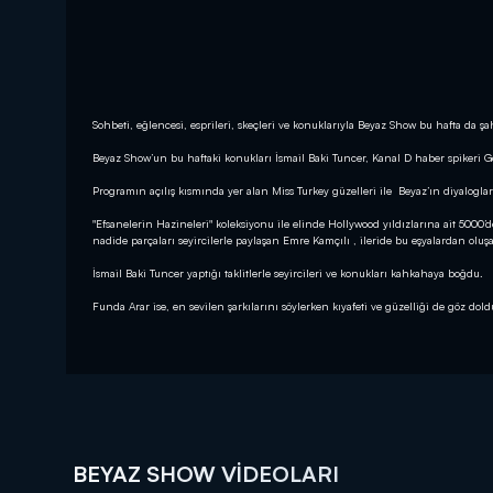
Sohbeti, eğlencesi, esprileri, skeçleri ve konuklarıyla Beyaz Show bu hafta da ş
Beyaz Show’un bu haftaki konukları İsmail Baki Tuncer, Kanal D haber spikeri
Programın açılış kısmında yer alan Miss Turkey güzelleri ile Beyaz’ın diyalogları
"Efsanelerin Hazineleri" koleksiyonu ile elinde Hollywood yıldızlarına ait 500
nadide parçaları seyircilerle paylaşan Emre Kamçılı , ileride bu eşyalardan oluşa
İsmail Baki Tuncer yaptığı taklitlerle seyircileri ve konukları kahkahaya boğdu.
Funda Arar ise, en sevilen şarkılarını söylerken kıyafeti ve güzelliği de göz dol
BEYAZ SHOW VIDEOLARI