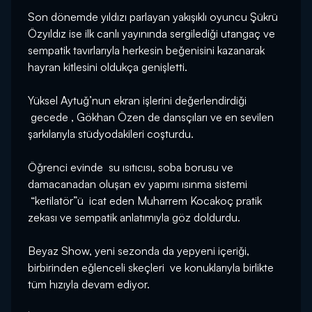
Son dönemde yıldızı parlayan yakışıklı oyuncu Şükrü
Özyıldız ise ilk canlı yayınında sergilediği utangaç ve
sempatik tavırlarıyla herkesin beğenisini kazanarak
hayran kitlesini oldukça genişletti.
Yüksel Aytuğ’nun ekran işlerini değerlendirdiği
gecede , Gökhan Özen de dansçıları ve en sevilen
şarkılarıyla stüdyodakileri coşturdu.
Öğrenci evinde su ısıtıcısı, soba borusu ve
damacanadan oluşan ev yapımı ısınma sistemi
“ketilatör”ü icat eden Muharrem Kocakoç pratik
zekası ve sempatik anlatımıyla göz doldurdu.
Beyaz Show, yeni sezonda da yepyeni içeriği,
birbirinden eğlenceli skeçleri ve konuklarıyla birlikte
tüm hızıyla devam ediyor.