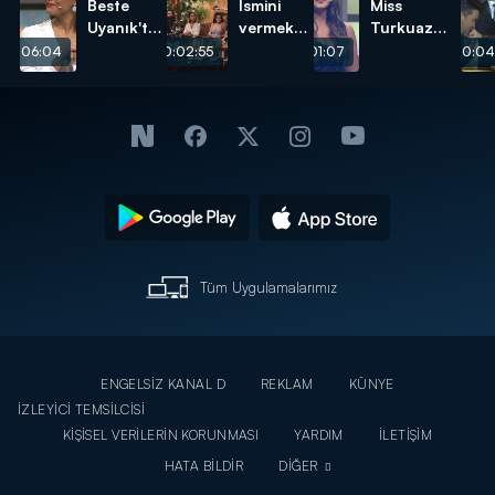
Beste
İsmini
Miss
Uyanık'tan
vermek
Turkuaz
Koca
istemeyen
Europe
00:06:04
00:02:55
00:01:07
00:04
Bulma
izleyici
2017 Güzeli
Sanatı!
kime
Mihriban
evlenme
Zeren
teklif
Beyaz
etti?
Show'daydı!
Tüm Uygulamalarımız
ENGELSİZ KANAL D
REKLAM
KÜNYE
İZLEYİCİ TEMSİLCİSİ
KİŞİSEL VERİLERİN KORUNMASI
YARDIM
İLETİŞİM
HATA BİLDİR
DİĞER