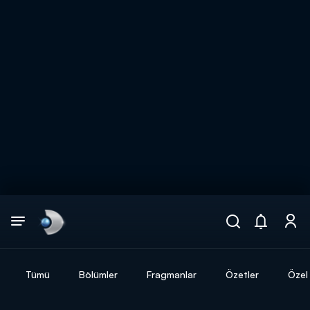
Arama
muhteşem ikili
ARAMA SONUÇLARI
Tümü
Bölümler
Fragmanlar
Özetler
Özel 
DİĞER SONUÇLAR