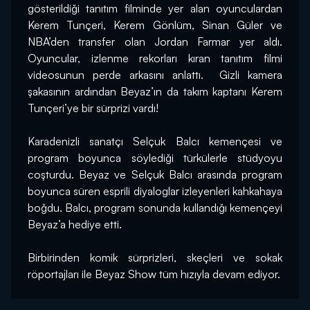
gösterildiği tanıtım filminde yer alan oyunculardan 
Kerem Tunçeri, Kerem Gönlüm, Sinan Güler ve 
NBA’den transfer olan Jordan Farmar yer aldı. 
Oyuncular, izlenme rekorları kıran tanıtım filmi 
videosunun perde arkasını anlattı.  Gizli kamera 
şakasının ardından Beyaz’ın da takım kaptanı Kerem 
Tunçeri’ye bir sürprizi vardı!
Karadenizli sanatçı Selçuk Balcı kemençesi ve 
program boyunca söylediği türkülerle stüdyoyu 
coşturdu. Beyaz ve Selçuk Balcı arasında program 
boyunca süren esprili diyaloglar izleyenleri kahkahaya 
boğdu. Balcı, program sonunda kullandığı kemençeyi 
Beyaz’a hediye etti.
Birbirinden komik sürprizleri, skeçleri ve sokak 
röportajları ile Beyaz Show tüm hızıyla devam ediyor.