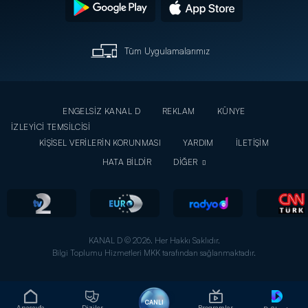
Tüm Uygulamalarımız
ENGELSİZ KANAL D
REKLAM
KÜNYE
İZLEYİCİ TEMSİLCİSİ
KİŞİSEL VERİLERİN KORUNMASI
YARDIM
İLETİŞİM
HATA BİLDİR
DİĞER
KANAL D © 2026. Her Hakkı Saklıdır.
Bilgi Toplumu Hizmetleri MKK tarafından sağlanmaktadır.
CANLI
Anasayfa
Diziler
Programlar