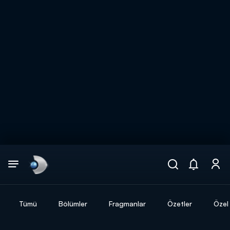
Arama
muhteşem ikili
ARAMA SONUÇLARI
Tümü
Bölümler
Fragmanlar
Özetler
Özel 
DİĞER SONUÇLAR