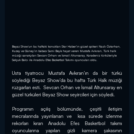
Beyaz Show’un bu haftaki konukları Star Haber’in güzel spikeri Nazlı Öztarhan,
Kuzey ve Güney’in babası Sami Bey’e hayat veren Mustafa Avkıran, Türk halk
müziği sanatçıları Sevcan Orhan ve İsmail Altunsaray, Karadeniz türküleriyle
Selçuk Balcı ile Anadolu Efes Basketbol Takımı oyuncuları oldu.
Usta tiyatrocu Mustafa Avkıran’ın da bir türkü 
söylediği Beyaz Show’da bu hafta Türk Halk müziği 
rüzgarları esti.  Sevcan Orhan ve İsmail Altunsaray en 
güzel türküleri Beyaz Show seyircileri için söyledi.
Programın açılış bölümünde, çeşitli iletişim 
mecralarında yayınlanan ve  kısa sürede izlenme 
rekorları kıran Anadolu Efes Basketbol takımı 
oyuncularına yapılan gizli kamera şakasının 