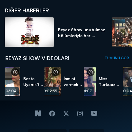
DIĞER HABERLER
Beyaz Show unutulmaz
bölümleriyle her ...
BEYAZ SHOW VIDEOLARI
TÜMÜNÜ GÖR
Beste
İsmini
Miss
Uyanık'tan
vermek
Turkuaz
Koca
istemeyen
Europe
00:06:04
00:02:55
00:01:07
00:04
Bulma
izleyici
2017 Güzeli
Sanatı!
kime
Mihriban
evlenme
Zeren
teklif
Beyaz
etti?
Show'daydı!