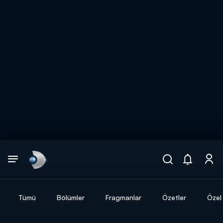
Arama
muhteşem ikili
ARAMA SONUÇLARI
Tümü
Bölümler
Fragmanlar
Özetler
Özel 
DİĞER SONUÇLAR