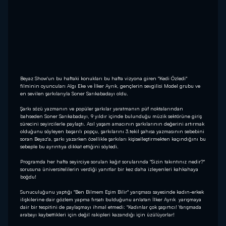
Beyaz Show'un bu haftaki konukları bu hafta vizyona giren "Kedi Özledi"
filminin oyuncuları Algı Eke ve İlker Ayrık, gençlerin sevgilisi Model grubu ve
en sevilen şarkılarıyla Soner Sarıkabadayı oldu.
Şarkı sözü yazmanın ve popüler şarkılar yaratmanın püf noktalarından
bahseden Soner Sarıkabadayı, 9 yıldır içinde bulunduğu müzik sektörüne giriş
sürecini seyircilerle paylaştı. Asıl yaşam amacının şarkılarının değerini artırmak
olduğunu söyleyen başarılı popçu, şarkılarını 3.tekil şahısa yazmasının sebebini
soran Beyaz'a, şarkı yazarken özellikle şarkıları kişiselleştirmekten kaçındığını bu
sebeple bu ayrıntıya dikkat ettiğini söyledi.
Programda her hafta seyirciye sorulan kağıt sorularında "Sizin takıntınız nedir?"
sorusuna üniversitelilerin verdiği yanıtlar bir kez daha izleyenleri kahkahaya
boğdu!
Sunuculuğunu yaptığı "Ben Bilmem Eşim Bilir" yarışması sayesinde kadın-erkek
ilişkilerine dair gözlem yapma fırsatı bulduğunu anlatan İlker Ayrık yarışmaya
dair bir tespitini de paylaşmayı ihmal etmedi: "Kadınlar çok şaşırtıcı! Yarışmada
arabayı kaybettikleri için değil rakipleri kazandığı için üzülüyorlar!