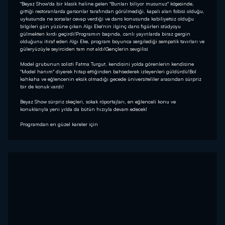
"Beyaz Show'da bir klasik haline gelen "Bunları biliyor musunuz" köşesinde,
gittiği restoranlarda garsonlar tarafından görülmediği, kapalı alan fobisi olduğu,
uykusunda ne sorsalar cevap verdiği ve dans konusunda kabiliyetsiz olduğu
bilgileri gün yüzüne çıkan Algı Eke'nin ilginç dans figürleri stüdyoyu
gülmekten kırdı geçirdi!Programın başında, canlı yayınlarda biraz gergin
olduğunu itiraf eden Algı Eke, program boyunca sergilediği sempatik tavırları ve
güleryüzüyle seyirciden tam not aldı!Gençlerin sevgilisi
Model grubunun solisti Fatma Turgut, kendisini yolda görenlerin kendisine
"Model hanım" diyerek hitap ettiğinden bahsederek izleyenleri güldürdü!Bol
kahkaha ve eğlencenin eksik olmadığı gecede üniversiteliler arasından sürpriz
bir de konuk vardı!
Beyaz Show sürpriz skeçleri, sokak röportajları, en eğlenceli konu ve
konuklarıyla yeni yılda da bütün hızıyla devam edecek!
Programdan en güzel kareler için