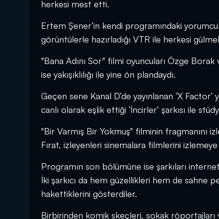
herkesi mest etti.
Ertem Şener’in kendi programındaki yorumcular
görüntülerle hazırladığı VTR ile herkesi gülmek
"Bana Adını Sor" filmi oyuncuları Özge Borak v
ise yakışıklılığı ile yine ön plandaydı.
Geçen sene Kanal D’de yayınlanan ‘X Factor’ ya
canlı olarak eşlik ettiği ‘İncirler’ şarkısı ile stü
"Bir Varmış Bir Yokmuş" filminin fragmanını izl
Fırat, izleyenleri sinemalara filmlerini izlemeye
Programın son bölümüne ise şarkıları internet
İki şarkıcı da hem güzellikleri hem de sahne p
hakettiklerini gösterdiler.
Birbirinden komik skeçleri, sokak röportajları v