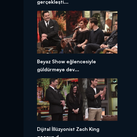
gerçekleşti...
Beyaz Show eğlencesiyle
güldürmeye dev...
Dijital İllüzyonist Zach King
geceye d...