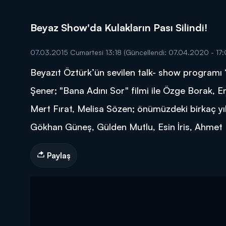
Beyaz Show'da Kulakların Pası Silindi!
07.03.2015 Cumartesi 13:18
(Güncellendi: 07.04.2020 - 17:
Beyazıt Öztürk’ün sevilen talk- show programı
DİĞER SONUÇLAR
Şener; "Bana Adını Sor" filmi ile Özge Borak, En
Mert Fırat, Melisa Sözen; önümüzdeki birkaç yıl
Gökhan Güneş, Gülden Mutlu, Esin İris, Ahmet
Paylaş