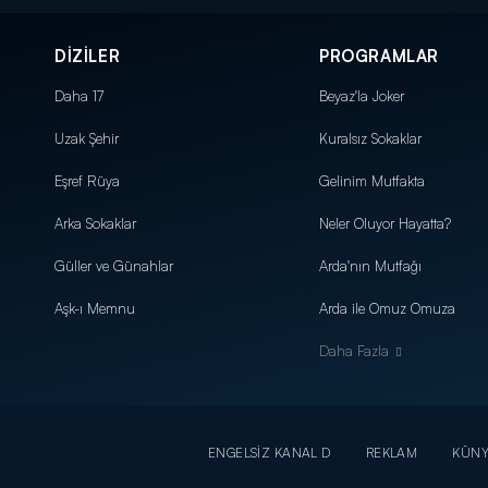
DİZİLER
PROGRAMLAR
Daha 17
Beyaz'la Joker
Uzak Şehir
Kuralsız Sokaklar
Eşref Rüya
Gelinim Mutfakta
Arka Sokaklar
Neler Oluyor Hayatta?
Güller ve Günahlar
Arda'nın Mutfağı
Aşk-ı Memnu
Arda ile Omuz Omuza
Daha Fazla
ENGELSİZ KANAL D
REKLAM
KÜN