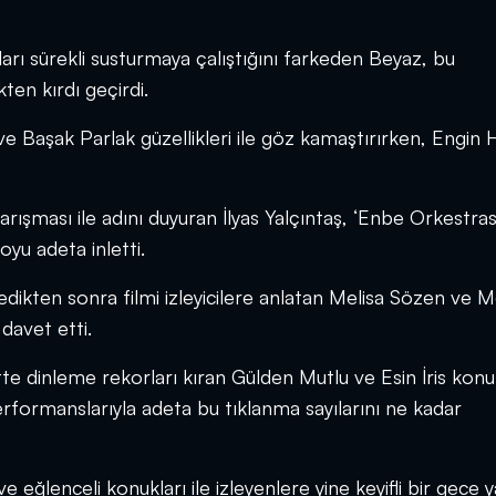
ı sürekli susturmaya çalıştığını farkeden Beyaz, bu
ten kırdı geçirdi.
e Başak Parlak güzellikleri ile göz kamaştırırken, Engin H
rışması ile adını duyuran İlyas Yalçıntaş, ‘Enbe Orkestras
dyoyu adeta inletti.
edikten sonra filmi izleyicilere anlatan Melisa Sözen ve M
 davet etti.
te dinleme rekorları kıran Gülden Mutlu ve Esin İris konu
erformanslarıyla adeta bu tıklanma sayılarını ne kadar
e eğlenceli konukları ile izleyenlere yine keyifli bir gece 