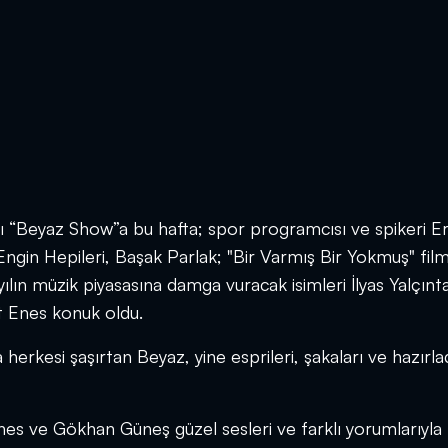
ı “Beyaz Show”a bu hafta; spor programcısı ve spikeri 
ngin Hepileri, Başak Parlak; "Bir Varmış Bir Yokmuş" filmi
lın müzik piyasasına damga vuracak isimleri İlyas Yalçınt
t Enes konuk oldu.
herkesi şaşırtan Beyaz, yine esprileri, şakaları ve hazırla
s ve Gökhan Güneş güzel sesleri ve farklı yorumlarıyla