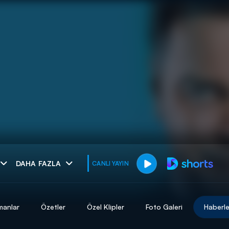
muhteşem ikili
DAHA FAZLA
CANLI YAYIN
I
manlar
Özetler
Özel Klipler
Foto Galeri
Haberle