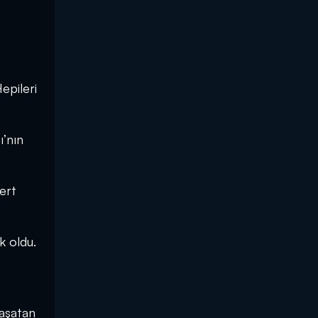
epileri
ı’nın
ert
k oldu.
yaşatan