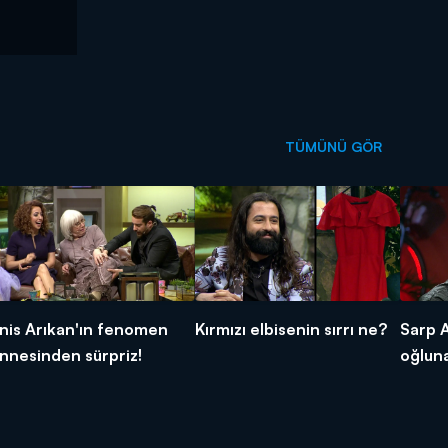
TÜMÜNÜ GÖR
nis Arıkan'ın fenomen
Kırmızı elbisenin sırrı ne?
Sarp 
nnesinden sürpriz!
oğluna