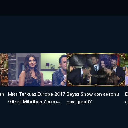
en
Miss Turkuaz Europe 2017
Beyaz Show son sezonu
E
Güzeli Mihriban Zeren
nasıl geçti?
a
Beyaz Show'daydı!