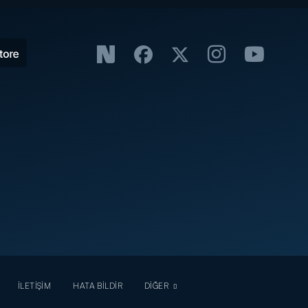
İLETİŞİM
HATA BİLDİR
DİĞER