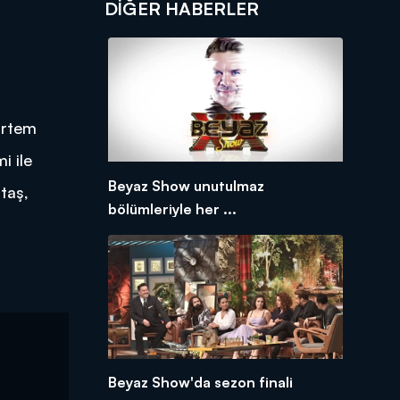
DIĞER HABERLER
Ertem
i ile
Beyaz Show unutulmaz
taş,
bölümleriyle her ...
Beyaz Show'da sezon finali