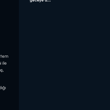
Ertem
 ile
aş,
dığı