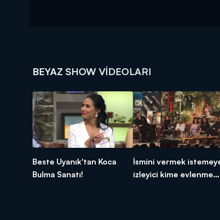
BEYAZ SHOW VIDEOLARI
Beste Uyanık'tan Koca
İsmini vermek istemey
Bulma Sanatı!
izleyici kime evlenme
teklif etti?