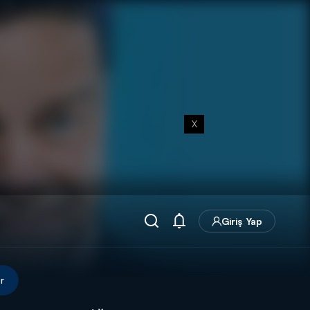
X
Giriş Yap
r