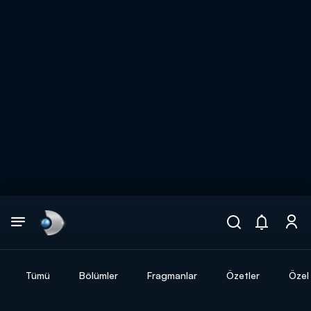
Arama
muhteşem ikili
ARAMA SONUÇLARI
Tümü
Bölümler
Fragmanlar
Özetler
Özel 
DİĞER SONUÇLAR