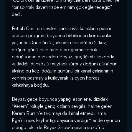
Öztürk olmak üzere tüm izleyicilerden özür diledi ve
“bir sonraki davetinizde eminim çok eğleneceğiz”
dedi.
Fettah Can, en sevilen şarkılarıyla kulakların pasını
silerken program boyunca birbirinden komik anlar
yaşandı. Önce ünlü şarkıcının tesadüfen 2. kez,
doğum günü olan tarihte programa konuk
olduğundan bahseden Beyaz, geçtiğimiz sezonda
kutladığı dansözlü maytaplı sürpriz doğum gününün
aksine bu kez doğum gününü bir kanal çalışanının
yenmiş pastasıyla kutlayarak izleyen herkesi
kahkahaya boğdu.
Beyaz, gece boyunca yaptığı esprilerle, dizideki
“Kerem” rolüyle genç kızların sevgilisi haline gelen
Kerem Bürsin’e takılmayı da ihmal etmedi. İsmail
Ege’nin ise, kaybettiği dayısına verdiği “ileride oyuncu
olduğu taktirde Beyaz Show’a çıkma sözü”nü