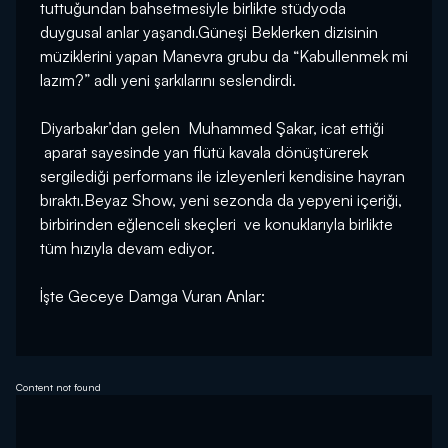
tuttuğundan bahsetmesiyle birlikte stüdyoda
duygusal anlar yaşandı.Güneşi Beklerken dizisinin
müziklerini yapan Manevra grubu da “Kabullenmek mi
lazım?” adlı yeni şarkılarını seslendirdi.
Diyarbakır’dan gelen Muhammed Şakar, icat ettiği
aparat sayesinde yan flütü kavala dönüştürerek
sergilediği performans ile izleyenleri kendisine hayran
bıraktı.Beyaz Show, yeni sezonda da yepyeni içeriği,
birbirinden eğlenceli skeçleri ve konuklarıyla birlikte
tüm hızıyla devam ediyor.
İşte Geceye Damga Vuran Anlar:
Content not found