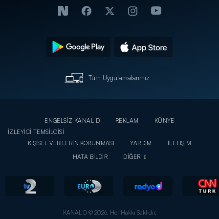
evlenme
Zeren
teklif
Beyaz
etti?
Show'daydı!
Tüm Uygulamalarımız
ENGELSİZ KANAL D
REKLAM
KÜNYE
İZLEYİCİ TEMSİLCİSİ
KİŞİSEL VERİLERİN KORUNMASI
YARDIM
İLETİŞİM
HATA BİLDİR
DİĞER
KANAL D © 2026. Her Hakkı Saklıdır.