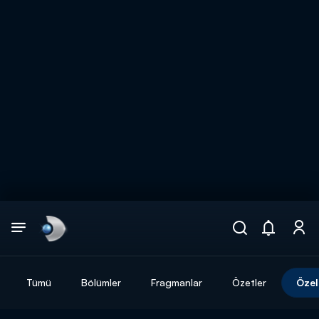
Arama
muhteşem ikili
ARAMA SONUÇLARI
Tümü
Bölümler
Fragmanlar
Özetler
Özel
DİĞER SONUÇLAR