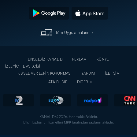
Tüm Uygulamalarımız
ENGELSİZ KANAL D
REKLAM
KÜNYE
İZLEYİCİ TEMSİLCİSİ
KİŞİSEL VERİLERİN KORUNMASI
YARDIM
İLETİŞİM
HATA BİLDİR
DİĞER
KANAL D © 2026. Her Hakkı Saklıdır.
Bilgi Toplumu Hizmetleri MKK tarafından sağlanmaktadır.