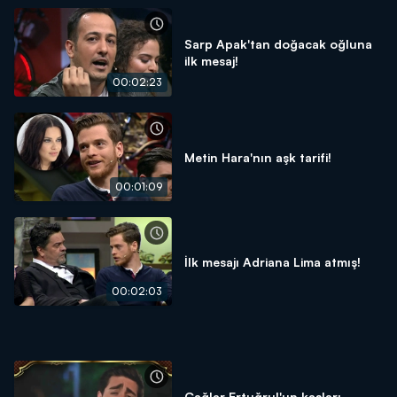
Sarp Apak'tan doğacak oğluna
ilk mesaj!
00:02:23
Metin Hara'nın aşk tarifi!
00:01:09
İlk mesajı Adriana Lima atmış!
00:02:03
Çağlar Ertuğrul'un kaşları,