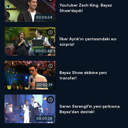
Youtuber Zach King, Beyaz
Show'daydı!
00:06:24
İlker Ayrık'ın çantasındaki acı
sürpriz!
00:02:40
Beyaz Show ekibine yeni
transfer!
00:02:39
Seren Serengil'in yeni şarkısına
Beyaz'dan destek!
00:03:28