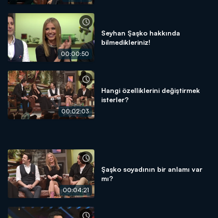
Seyhan Şaşko hakkında
bilmedikleriniz!
00:00:50
Hangi özelliklerini değiştirmek
isterler?
00:02:03
Şaşko soyadının bir anlamı var
mı?
00:04:21