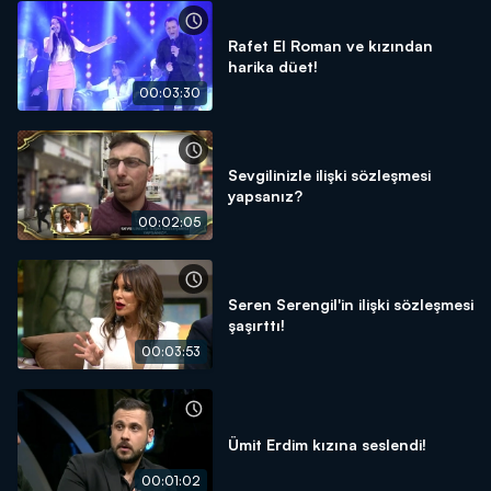
Rafet El Roman ve kızından
harika düet!
00:03:30
Sevgilinizle ilişki sözleşmesi
yapsanız?
00:02:05
Seren Serengil'in ilişki sözleşmesi
şaşırttı!
00:03:53
Ümit Erdim kızına seslendi!
00:01:02