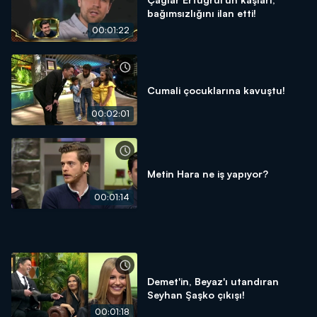
bağımsızlığını ilan etti!
00:01:22
Cumali çocuklarına kavuştu!
00:02:01
Metin Hara ne iş yapıyor?
00:01:14
Demet'in, Beyaz'ı utandıran
Seyhan Şaşko çıkışı!
00:01:18