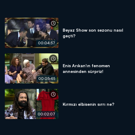
Beyaz Show son sezonu nasıl
geçti?
00:04:57
Enis Arıkan'ın fenomen
annesinden sürpriz!
00:05:45
Kırmızı elbisenin sırrı ne?
00:02:07