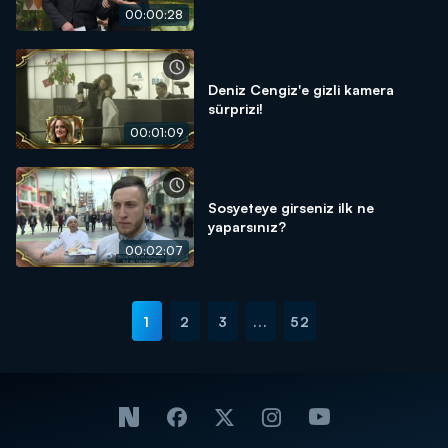
00:00:28
Deniz Cengiz'e gizli kamera
sürprizi!
00:01:09
Sosyeteye girseniz ilk ne
yaparsınız?
00:02:07
1
2
3
...
52