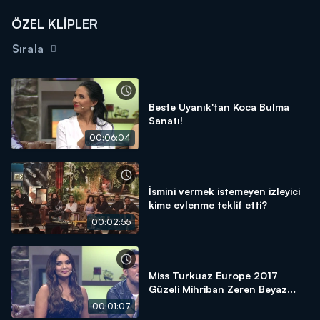
ÖZEL KLİPLER
Sırala
Beste Uyanık'tan Koca Bulma
Sanatı!
00:06:04
İsmini vermek istemeyen izleyici
kime evlenme teklif etti?
00:02:55
Miss Turkuaz Europe 2017
Güzeli Mihriban Zeren Beyaz
Show'daydı!
00:01:07