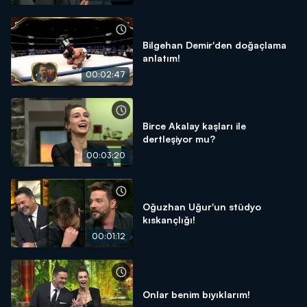
Bilgehan Demir'den doğaçlama
anlatım!
00:02:47
Birce Akalay kaşları ile
dertleşiyor mu?
00:03:20
Oğuzhan Uğur'un stüdyo
kıskançlığı!
00:01:12
Onlar benim bıyıklarım!