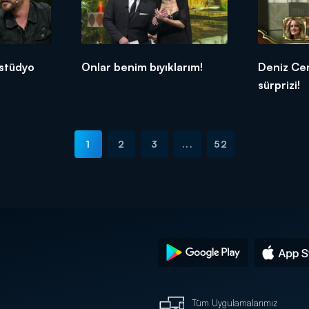
stüdyo
Onlar benim bıyıklarım!
Deniz Cen
sürprizi!
1
2
3
...
52
Tüm Uygulamalarımız