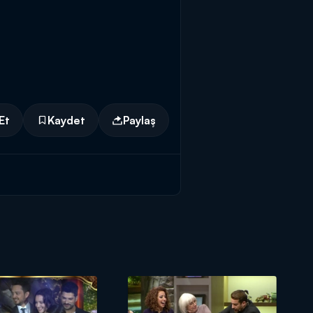
Et
Kaydet
Paylaş