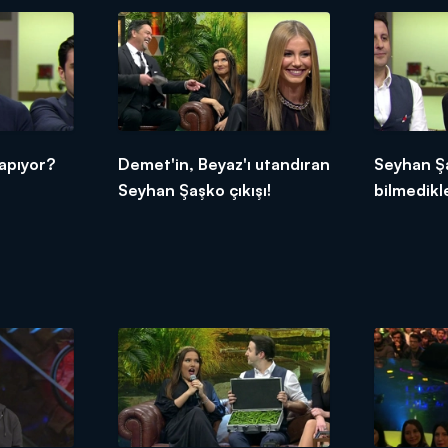
yapıyor?
Demet'in, Beyaz'ı utandıran
Seyhan Ş
Seyhan Şaşko çıkışı!
bilmedikle