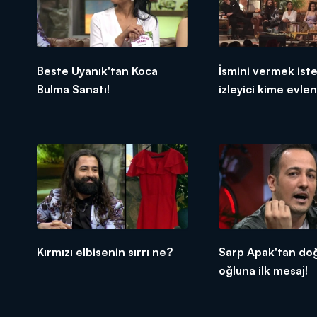
Beste Uyanık'tan Koca
İsmini vermek is
Bulma Sanatı!
izleyici kime evle
etti?
Kırmızı elbisenin sırrı ne?
Sarp Apak'tan do
oğluna ilk mesaj!