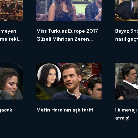
temeyen
Miss Turkuaz Europe 2017
Beyaz Sh
nme teklif
Güzeli Mihriban Zeren
nasıl geçt
Beyaz Show'daydı!
ğacak
Metin Hara'nın aşk tarifi!
İlk mesaj
atmış!