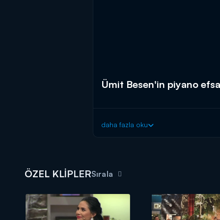
Ümit Besen'in piyano efs
daha fazla oku
ÖZEL KLİPLER
Sırala