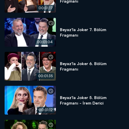
Fragmanı
00:01:17
Beyaz'la Joker 7. Bölüm
Fragmanı
00:01:04
Beyaz'la Joker 6. Bölüm
Fragmanı
00:01:35
Beyaz'la Joker 5. Bölüm
Fragmanı - İrem Derici
00:01:12