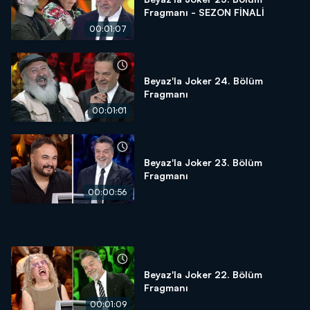
Fragmanı - SEZON FİNALİ
00:01:07
Beyaz'la Joker 24. Bölüm
Fragmanı
00:01:01
Beyaz'la Joker 23. Bölüm
Fragmanı
00:00:56
Beyaz'la Joker 22. Bölüm
Fragmanı
00:01:09