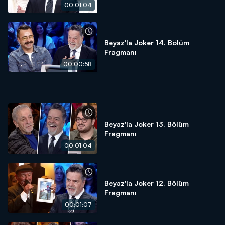
00:01:04
Beyaz'la Joker 14. Bölüm
Fragmanı
00:00:58
Beyaz'la Joker 13. Bölüm
Fragmanı
00:01:04
Beyaz'la Joker 12. Bölüm
Fragmanı
00:01:07