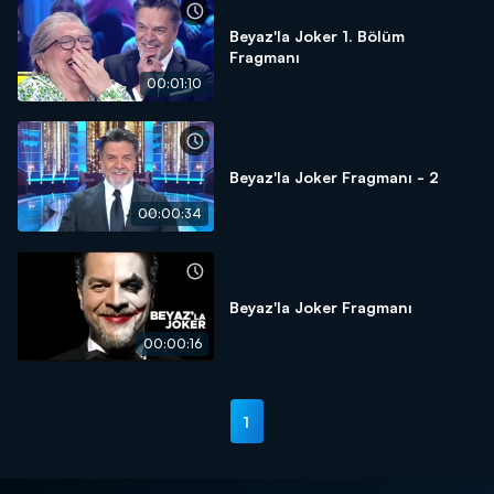
Beyaz'la Joker 1. Bölüm
Fragmanı
00:01:10
Beyaz'la Joker Fragmanı - 2
00:00:34
Beyaz'la Joker Fragmanı
00:00:16
1