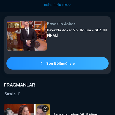
daha fazla oku
Beyaz'la Joker
Beyaz'la Joker 25. Bölüm - SEZON
FİNALİ
Son Bölümü İzle
FRAGMANLAR
Sırala
Beyaz'la Joker 25. Bölüm