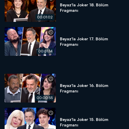
Beyaz'la Joker 18. Bölüm
Fragmanı
00:01:02
Beyaz'la Joker 17. Bölüm
Fragmanı
00:01:14
Beyaz'la Joker 16. Bölüm
Fragmanı
00:00:55
Beyaz'la Joker 15. Bölüm
Fragmanı