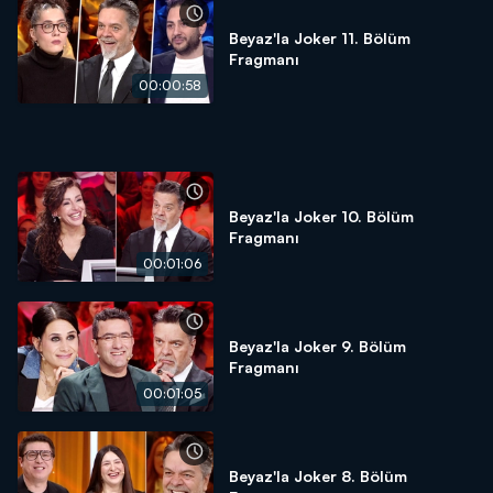
Beyaz'la Joker 11. Bölüm
Fragmanı
00:00:58
Beyaz'la Joker 10. Bölüm
Fragmanı
00:01:06
Beyaz'la Joker 9. Bölüm
Fragmanı
00:01:05
Beyaz'la Joker 8. Bölüm