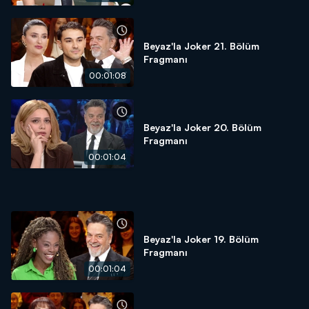
Beyaz'la Joker 21. Bölüm
Fragmanı
00:01:08
Beyaz'la Joker 20. Bölüm
Fragmanı
00:01:04
Beyaz'la Joker 19. Bölüm
Fragmanı
00:01:04