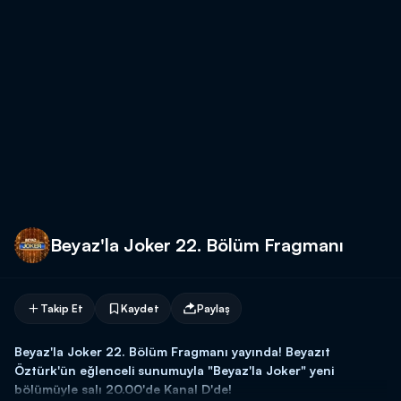
Beyaz'la Joker 22. Bölüm Fragmanı
Takip Et
Kaydet
Paylaş
Beyaz'la Joker 22. Bölüm Fragmanı yayında! Beyazıt
Öztürk'ün eğlenceli sunumuyla "Beyaz'la Joker" yeni
bölümüyle salı 20.00'de Kanal D'de!