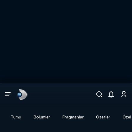
Arama
muhteşem ikili
ARAMA SONUÇLARI
Tümü
Bölümler
Fragmanlar
Özetler
Özel 
DİĞER SONUÇLAR