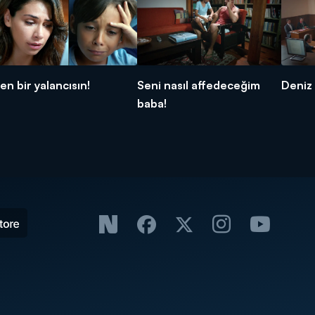
en bir yalancısın!
Seni nasıl affedeceğim
Deniz 
baba!