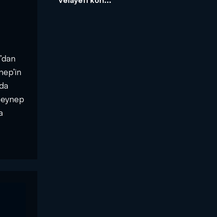
n’dan
nep’in
 da
 Zeynep
a