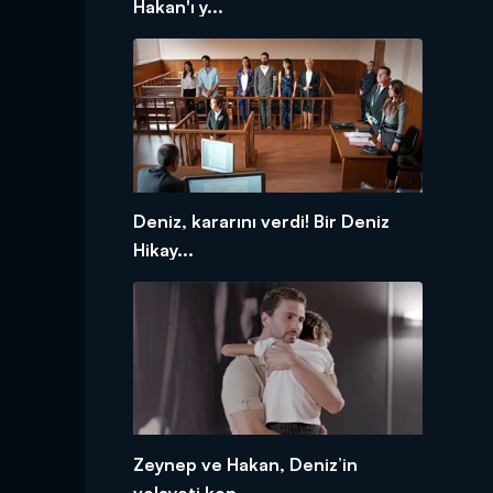
Hakan'ı y...
Deniz, kararını verdi! Bir Deniz
Hikay...
Zeynep ve Hakan, Deniz’in
velayeti kon...