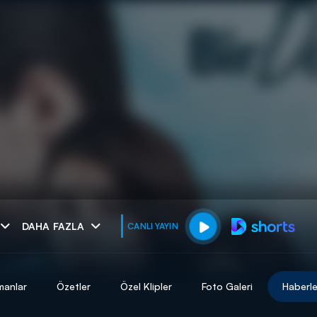
muhteşem ikili
DAHA FAZLA
CANLI YAYIN
I
manlar
Özetler
Özel Klipler
Foto Galeri
Haberle