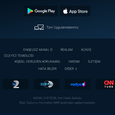
Tüm Uygulamalarımız
ENGELSİZ KANAL D
REKLAM
KÜNYE
İZLEYİCİ TEMSİLCİSİ
KİŞİSEL VERİLERİN KORUNMASI
YARDIM
İLETİŞİM
HATA BİLDİR
DİĞER
KANAL D © 2026. Her Hakkı Saklıdır.
Bilgi Toplumu Hizmetleri MKK tarafından sağlanmaktadır.