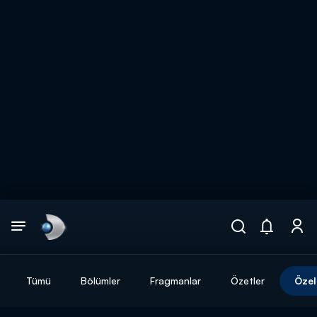
Arama
muhteşem ikili
ARAMA SONUÇLARI
Tümü
Bölümler
Fragmanlar
Özetler
Özel
DİĞER SONUÇLAR