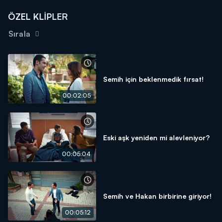
ÖZEL KLİPLER
Sırala
Semih için beklenmedik fırsat!
00:02:05
Eski aşk yeniden mi alevleniyor?
00:05:04
Semih ve Hakan birbirine giriyor!
00:05:12