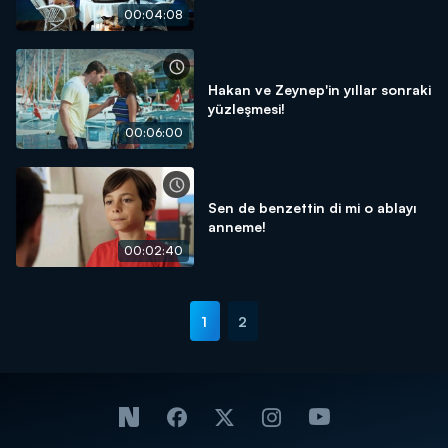
00:04:08
Hakan ve Zeynep'in yıllar sonraki
yüzleşmesi!
00:06:00
Sen de benzettin di mi o ablayı
anneme!
00:02:40
1
2