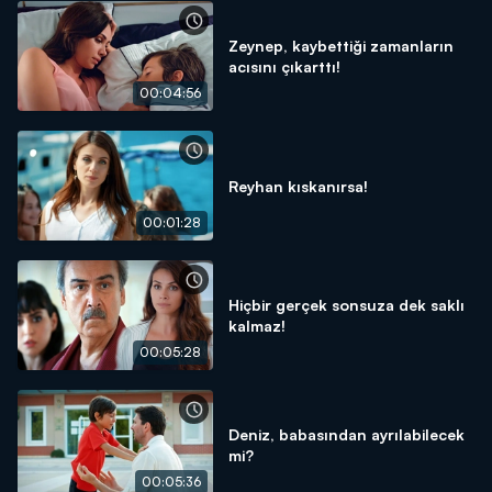
Zeynep, kaybettiği zamanların
acısını çıkarttı!
00:04:56
Reyhan kıskanırsa!
00:01:28
Hiçbir gerçek sonsuza dek saklı
kalmaz!
00:05:28
Deniz, babasından ayrılabilecek
mi?
00:05:36