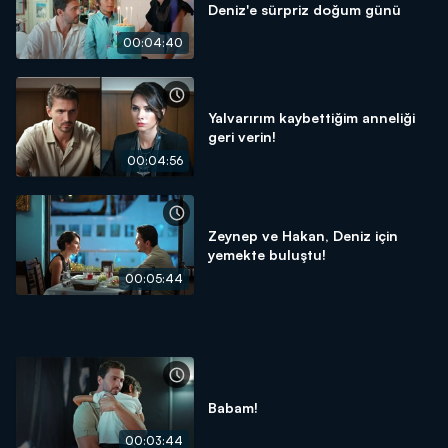
Deniz'e sürpriz doğum günü
00:04:40
Yalvarırım kaybettiğim anneliği
geri verin!
00:04:56
Zeynep ve Hakan, Deniz için
yemekte buluştu!
00:05:44
Babam!
00:03:44