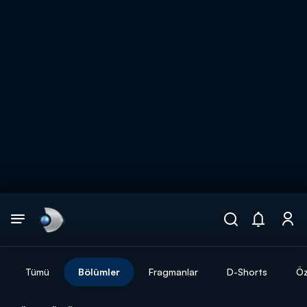
Arama
muhteşem ikili
ARAMA SONUÇLARI
Tümü
Bölümler
Fragmanlar
D-Shorts
Öz
DİĞER SONUÇLAR