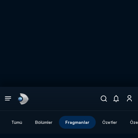
Arama
muhteşem ikili
ARAMA SONUÇLARI
Tümü
Bölümler
Fragmanlar
Özetler
Özel
DİĞER SONUÇLAR