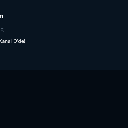
rı
50)
 Kanal D'de!