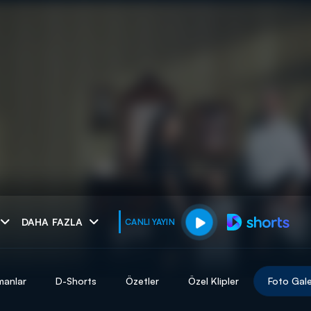
muhteşem ikili
DAHA FAZLA
CANLI YAYIN
I
manlar
D-Shorts
Özetler
Özel Klipler
Foto Gale