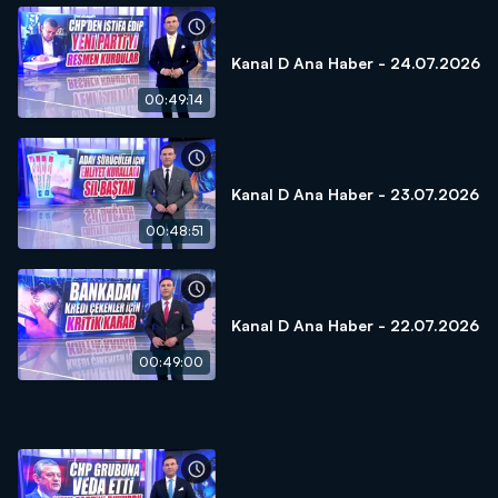
Kanal D Ana Haber - 24.07.2026
00:49:14
Kanal D Ana Haber - 23.07.2026
00:48:51
Kanal D Ana Haber - 22.07.2026
00:49:00