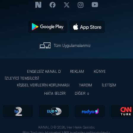
Tüm Uygulamalarımız
ENGELSİZ KANAL D
REKLAM
KÜNYE
İZLEYİCİ TEMSİLCİSİ
KİŞİSEL VERİLERİN KORUNMASI
YARDIM
İLETİŞİM
HATA BİLDİR
DİĞER
KANAL D © 2026. Her Hakkı Saklıdır.
Bilgi Toplumu Hizmetleri MKK tarafından sağlanmaktadır.