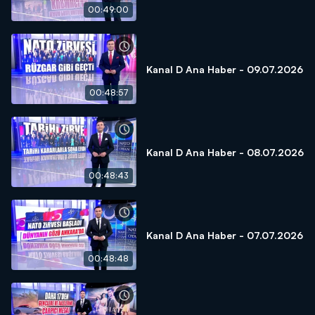
00:49:00
Kanal D Ana Haber - 09.07.2026
00:48:57
Kanal D Ana Haber - 08.07.2026
00:48:43
Kanal D Ana Haber - 07.07.2026
00:48:48