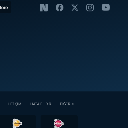
İLETİŞİM
HATA BİLDİR
DİĞER