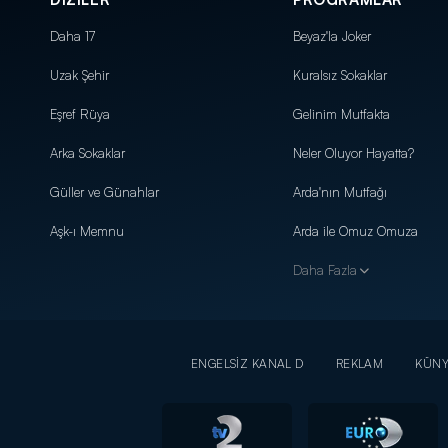
Daha 17
Beyaz'la Joker
Uzak Şehir
Kuralsız Sokaklar
Eşref Rüya
Gelinim Mutfakta
Arka Sokaklar
Neler Oluyor Hayatta?
Güller ve Günahlar
Arda'nın Mutfağı
Aşk-ı Memnu
Arda ile Omuz Omuza
Daha Fazla
ENGELSİZ KANAL D
REKLAM
KÜN