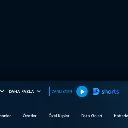
muhteşem ikili
DAHA FAZLA
CANLI YAYIN
I
manlar
Özetler
Özel Klipler
Foto Galeri
Haberle