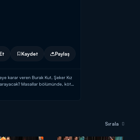
Et
Kaydet
Paylaş
meye karar veren Burak Kut, Şeker Kız
mi arayacak? Masallar bölümünde, kötü
enceresi bölümünde, öğretmeni ile
Sırala