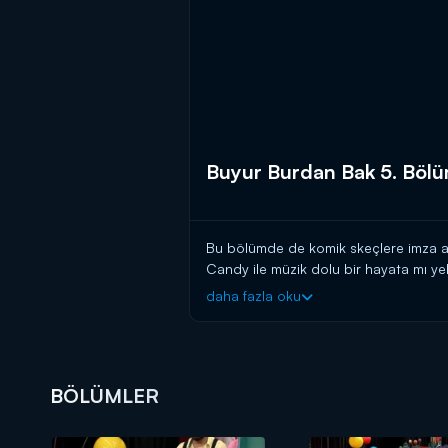
Buyur Burdan Bak 5. Böl
Bu bölümde de komik skeçlere imza ata
Candy ile müzik dolu bir hayata mı ye
kraliçe Giray ve muhteşem aynası Ker
daha fazla oku
karşılaşan Burak Kut'un kanayan dün
BÖLÜMLER