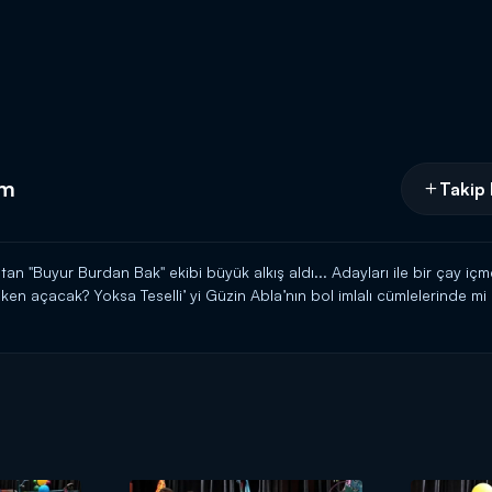
üm
Takip 
n "Buyur Burdan Bak" ekibi büyük alkış aldı... Adayları ile bir çay iç
lken açacak? Yoksa Teselli’ yi Güzin Abla’nın bol imlalı cümlelerinde 
em, Pamuk prenses ve üç cücelere elma yedirebilecek mi? Ünlülerin P
yasına kim merhem olacak?